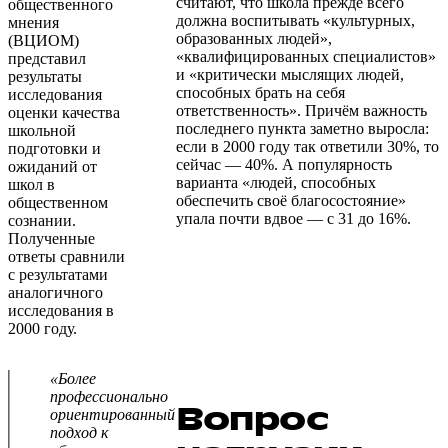
считают, что школа прежде всего
общественного
должна воспитывать «культурных,
мнения
образованных людей»,
(ВЦИОМ)
«квалифицированных специалистов»
представил
и «критически мыслящих людей,
результаты
способных брать на себя
исследования
ответственность». Причём важность
оценки качества
последнего пункта заметно выросла:
школьной
если в 2000 году так ответили 30%, то
подготовки и
сейчас — 40%. А популярность
ожиданий от
варианта «людей, способных
школ в
обеспечить своё благосостояние»
общественном
упала почти вдвое — с 31 до 16%.
сознании.
Полученные
ответы сравнили
с результатами
аналогичного
исследования в
2000 году.
«Более
профессионально
Вопрос
ориентированный
подход к