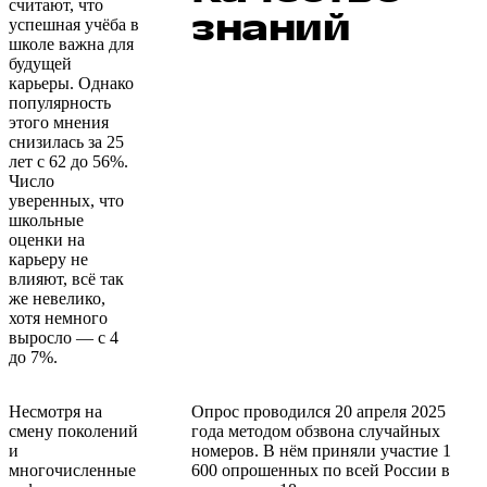
считают, что
знаний
успешная учёба в
школе важна для
будущей
карьеры. Однако
популярность
этого мнения
снизилась за 25
лет с 62 до 56%.
Число
уверенных, что
школьные
оценки на
карьеру не
влияют, всё так
же невелико,
хотя немного
выросло — с 4
до 7%.
Несмотря на
Опрос проводился 20 апреля 2025
смену поколений
года методом обзвона случайных
и
номеров. В нём приняли участие 1
многочисленные
600 опрошенных по всей России в