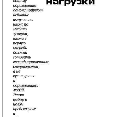
нагрузки
общему
образованию
демонстрируют
недавние
выпускники
школ: по
мнению
зумеров,
школа в
первую
очередь
должна
готовить
квалифицированных
специалистов,
а не
культурных
и
образованных
людей.
Этот
выбор в
целом
предсказуем:
в