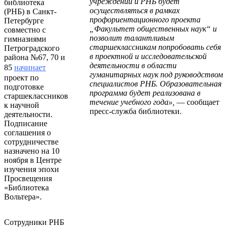
учреждений и РНБ будет
библиотека
осуществляться в рамках
(РНБ) в Санкт-
профориентационного проекта
Петербурге
„Факультет общественных наук“ и
совместно с
позволит талантливым
гимназиями
старшеклассникам попробовать себя
Петроградского
в проектной и исследовательской
района №67, 70 и
деятельности в области
85
начинает
гуманитарных наук под руководством
проект по
специалистов РНБ. Образовательная
подготовке
программа будет реализована в
старшеклассников
течение учебного года»,
— сообщает
к научной
пресс-служба библиотеки.
деятельности.
Подписание
соглашения о
сотрудничестве
назначено на 10
ноября в Центре
изучения эпохи
Просвещения
«Библиотека
Вольтера».
Сотрудники РНБ