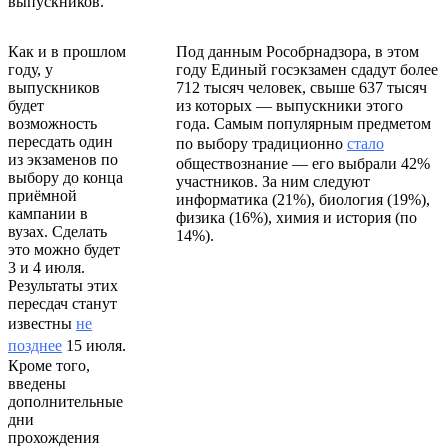
выпускников.
Как и в прошлом
Под данным Рособрнадзора, в этом
году, у
году Единый госэкзамен сдадут более
выпускников
712 тысяч человек, свыше 637 тысяч
будет
из которых — выпускники этого
возможность
года. Самым популярным предметом
пересдать один
по выбору традиционно
стало
из экзаменов по
обществознание — его выбрали 42%
выбору до конца
участников. За ним следуют
приёмной
информатика (21%), биология (19%),
кампании в
физика (16%), химия и история (по
вузах. Сделать
14%).
это можно будет
3 и 4 июля.
Результаты этих
пересдач станут
известны
не
позднее
15 июля.
Кроме того,
введены
дополнительные
дни
прохождения