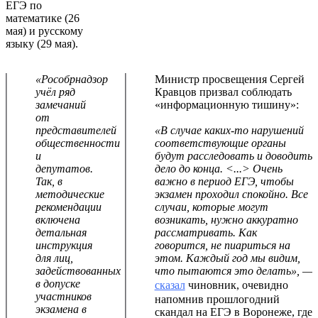
ЕГЭ по
математике (26
мая) и русскому
языку (29 мая).
«Рособрнадзор
Министр просвещения Сергей
учёл ряд
Кравцов призвал соблюдать
замечаний
«информационную тишину»:
от
представителей
«В случае каких-то нарушений
общественности
соответствующие органы
и
будут расследовать и доводить
депутатов.
дело до конца. <...> Очень
Так, в
важно в период ЕГЭ, чтобы
методические
экзамен проходил спокойно. Все
рекомендации
случаи, которые могут
включена
возникать, нужно аккуратно
детальная
рассматривать. Как
инструкция
говорится, не пиариться на
для лиц,
этом. Каждый год мы видим,
задействованных
что пытаются это делать», —
в допуске
сказал
чиновник, очевидно
участников
напомнив прошлогодний
экзамена в
скандал на ЕГЭ в Воронеже, где