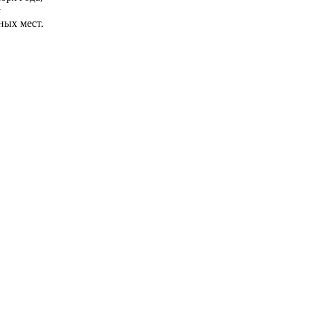
у
ных мест.