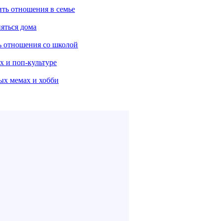
ить отношения в семье
няться дома
ть отношения со школой
х и поп-культуре
ых мемах и хобби