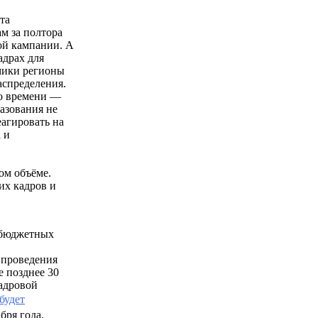
та
ам за полтора
ой кампании. А
адрах для
мики регионы
аспределения.
о времени —
разования не
агировать на
 и
ом объёме.
их кадров и
 бюджетных
 проведения
 позднее 30
адровой
будет
бря года,