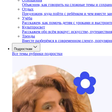
Отношения
Объясним, как говорить на сложные темы и сохран
Отдых
Предложим, куда пойти с ребёнком и чем вместе за
Учёба
Расскажем, как помочь детям с уроками и выстрои
Культпросвет
Расскажем обо всём вокруг: искусстве, путешествия
Тренды
Вместе разберёмся в современном сленге, популярн
Подросткам
Все темы рубрики подростки