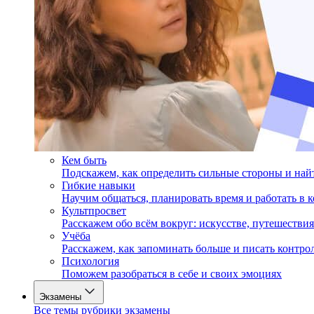
Кем быть
Подскажем, как определить сильные стороны и на
Гибкие навыки
Научим общаться, планировать время и работать в 
Культпросвет
Расскажем обо всём вокруг: искусстве, путешествия
Учёба
Расскажем, как запоминать больше и писать контро
Психология
Поможем разобраться в себе и своих эмоциях
Экзамены
Все темы рубрики экзамены