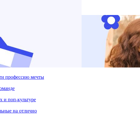
йти профессию мечты
команде
х и поп-культуре
льные на отлично