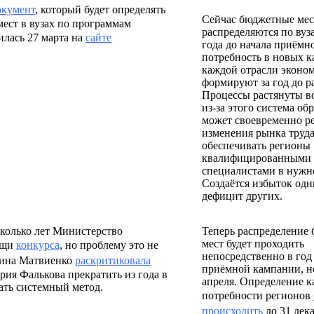
окумент
, который будет определять
Сейчас бюджетные мес
ест в вузах по программам
распределяются по вуз
илась 27 марта на
сайте
года до начала приёмн
потребность в новых к
каждой отрасли эконо
формируют за год до р
Процессы растянуты в
из-за этого система об
может своевременно ре
изменения рынка труда
обеспечивать регионы
квалифицированными
специалистами в нужн
Создаётся избыток одн
дефицит других.
сколько лет Министерство
Теперь распределение
мест будет проходить
ощи
конкурса
, но проблему это не
непосредственно в год
тина Матвиенко
раскритиковала
приёмной кампании, не
ия Фалькова прекратить из года в
апреля. Определение к
тать системный метод.
потребности регионов
происходить
до 31 дека