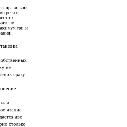
ся правильное
мп речи и
из этих
чить по
аксимум три за
вания).
становка
собственных
ку не
ченик сразу
лонение
 или
ое чтение
даётся две
но столько