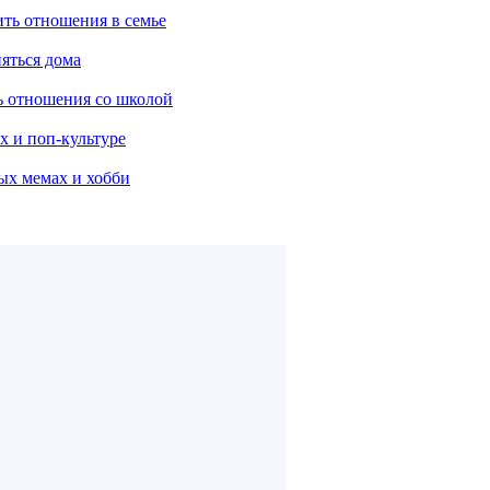
ить отношения в семье
няться дома
ть отношения со школой
х и поп-культуре
ых мемах и хобби