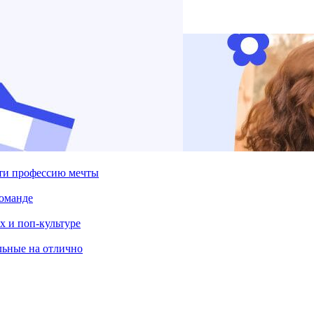
йти профессию мечты
команде
х и поп-культуре
льные на отлично