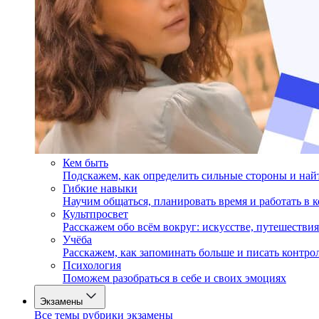
Кем быть
Подскажем, как определить сильные стороны и на
Гибкие навыки
Научим общаться, планировать время и работать в 
Культпросвет
Расскажем обо всём вокруг: искусстве, путешествия
Учёба
Расскажем, как запоминать больше и писать контро
Психология
Поможем разобраться в себе и своих эмоциях
Экзамены
Все темы рубрики экзамены