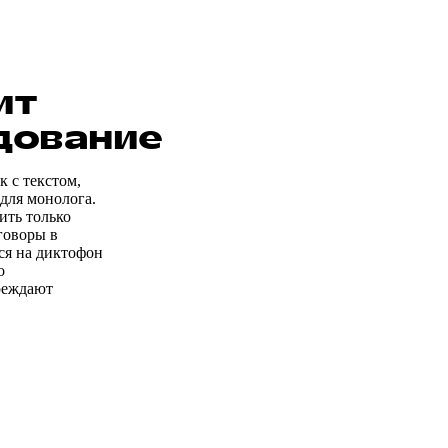
ит
дование
 с текстом,
для монолога.
ить только
говоры в
ся на диктофон
о
реждают