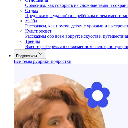
Отношения
Объясним, как говорить на сложные темы и сохран
Отдых
Предложим, куда пойти с ребёнком и чем вместе за
Учёба
Расскажем, как помочь детям с уроками и выстрои
Культпросвет
Расскажем обо всём вокруг: искусстве, путешествия
Тренды
Вместе разберёмся в современном сленге, популярн
Подросткам
Все темы рубрики подростки