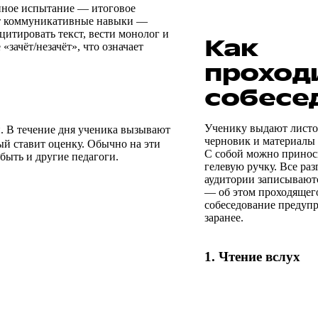
онное испытание — итоговое
ют коммуникативные навыки —
цитировать текст, вести монолог и
Как
«зачёт/незачёт», что означает
проход
собесе
Ученику выдают листок
. В течение дня ученика вызывают
черновик и материалы 
рый ставит оценку. Обычно на эти
С собой можно принос
 быть и другие педагоги.
гелевую ручку. Все раз
аудитории записывают
— об этом проходящег
собеседование предуп
заранее.
1. Чтение вслух