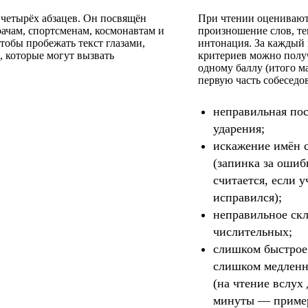
 четырёх абзацев. Он посвящён
При чтении оценивают
чам, спортсменам, космонавтам и
произношение слов, те
чтобы пробежать текст глазами,
интонация. За каждый 
, которые могут вызвать
критериев можно полу
одному баллу (итого м
первую часть собеседо
неправильная по
ударения;
искажение имён 
(запинка за ошиб
считается, если у
исправился);
неправильное ск
числительных;
слишком быстрое
слишком медленн
(на чтение вслух 
минуты — пример