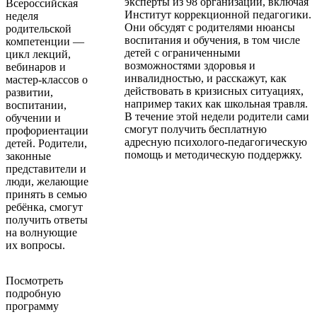
эксперты из 98 организаций, включая
Всероссийская
Институт коррекционной педагогики.
неделя
Они обсудят с родителями нюансы
родительской
воспитания и обучения, в том числе
компетенции —
детей с ограниченными
цикл лекций,
возможностями здоровья и
вебинаров и
инвалидностью, и расскажут, как
мастер-классов о
действовать в кризисных ситуациях,
развитии,
например таких как школьная травля.
воспитании,
В течение этой недели родители сами
обучении и
смогут получить бесплатную
профориентации
адресную психолого-педагогическую
детей. Родители,
помощь и методическую поддержку.
законные
представители и
люди, желающие
принять в семью
ребёнка, смогут
получить ответы
на волнующие
их вопросы.
Посмотреть
подробную
программу