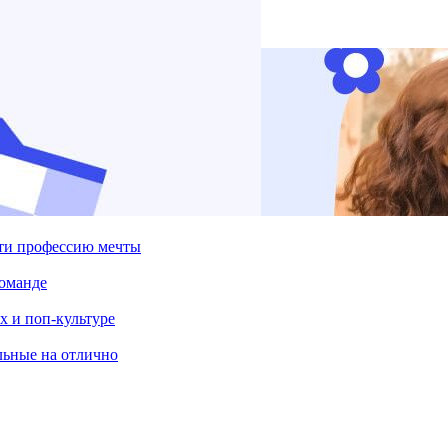
йти профессию мечты
команде
х и поп-культуре
льные на отлично