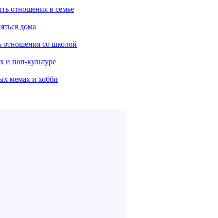
ить отношения в семье
няться дома
ть отношения со школой
х и поп-культуре
ых мемах и хобби