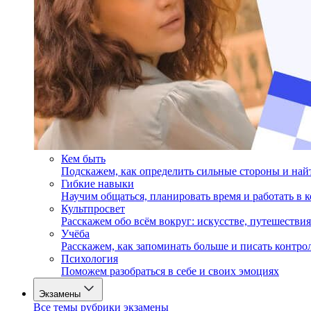
Кем быть
Подскажем, как определить сильные стороны и на
Гибкие навыки
Научим общаться, планировать время и работать в 
Культпросвет
Расскажем обо всём вокруг: искусстве, путешествия
Учёба
Расскажем, как запоминать больше и писать контро
Психология
Поможем разобраться в себе и своих эмоциях
Экзамены
Все темы рубрики экзамены