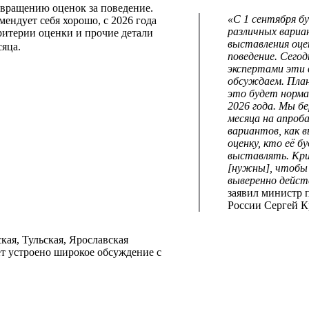
звращению оценок за поведение.
«С 1 сентября б
мендует себя хорошо, с 2026 года
различных вариа
ритерии оценки и прочие детали
выставления оце
сяца.
поведение. Сегод
экспертами эти
обсуждаем. План
это будет норма 
2026 года. Мы б
месяца на апроб
вариантов, как 
оценку, кто её б
выставлять. Кр
[нужны], чтобы
выверенно дейст
заявил министр 
России Сергей К
кая, Тульская, Ярославская
ет устроено широкое обсуждение с