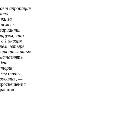
удет апробация
нтов
нки за
ня мы с
 варианты
ируем, что
с 1 января
ерём четыре
ацию различных
выставлять
удет
итерии
 мы очень
вовали», —
просвещения
равцов.