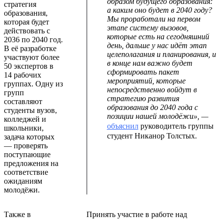
образом будущего образования:
стратегия
а каким оно будет в 2040 году?
образования,
Мы проработали на первом
которая будет
этапе систему вызовов,
действовать с
которые есть на сегодняшний
2036 по 2040 год.
день, дальше у нас идёт этап
В её разработке
целеполагания и планирования, и
участвуют более
в конце нам важно будет
50 экспертов в
сформировать пакет
14 рабочих
мероприятий, которые
группах. Одну из
непосредственно войдут в
групп
стратегию развития
составляют
образования до 2040 года с
студенты вузов,
позиции нашей молодёжи», —
колледжей и
объяснил
руководитель группы
школьники,
студент Никанор Толстых.
задача которых
— проверять
поступающие
предложения на
соответствие
ожиданиям
молодёжи.
Также в
Принять участие в работе над