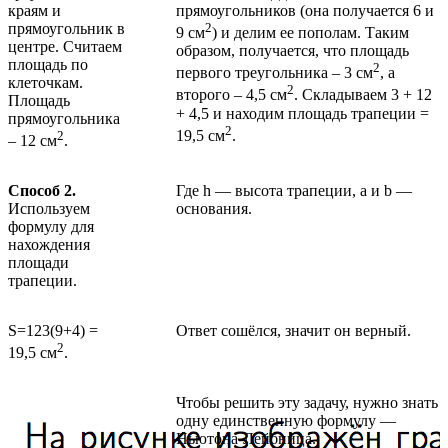
краям и
прямоугольников (она получается 6 и
прямоугольник в
2
9 см
) и делим ее пополам. Таким
центре. Считаем
образом, получается, что площадь
площадь по
2
первого треугольника – 3 см
, а
клеточкам.
2
второго – 4,5 см
. Складываем 3 + 12
Площадь
+ 4,5 и находим площадь трапеции =
прямоугольника
2
19,5 см
.
2
– 12 см
.
Способ 2.
Где h — высота трапеции, a и b —
Используем
основания.
формулу для
нахождения
площади
трапеции.
S=123(9+4) =
Ответ сошёлся, значит он верный.
2
19,5 см
.
Чтобы решить эту задачу, нужно знать
одну единственную формулу —
Ньютона-Лейбница.