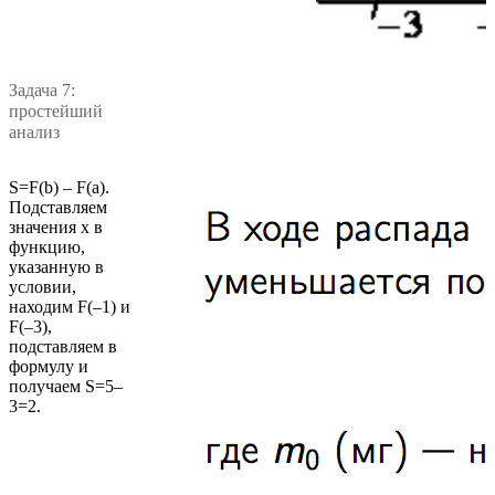
Задача 7:
простейший
анализ
S=F(b) – F(а).
Подставляем
значения х в
функцию,
указанную в
условии,
находим F(–1) и
F(–3),
подставляем в
формулу и
получаем S=5–
3=2.