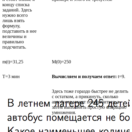
концу списка
заданий. Здесь
нужно всего
лишь взять
формулу,
подставить в нее
величины и
правильно
подсчитать.
m(t)=31,25
M(0)=250
T=3 мин
Вычисляем и получаем ответ:
t=9.
Здесь тоже гораздо быстрее не делить
с остатком, а прикинуть, сколько
автобусов может понадобиться, а
затем выполнить простую операцию
умножения.