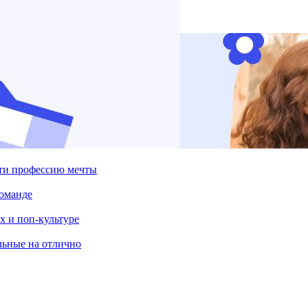
йти профессию мечты
команде
х и поп-культуре
льные на отлично