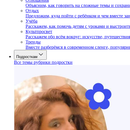
Отношения
Объясним, как говорить на сложные темы и сохран
Отдых
Предложим, куда пойти с ребёнком и чем вместе за
Учёба
Расскажем, как помочь детям с уроками и выстрои
Культпросвет
Расскажем обо всём вокруг: искусстве, путешествия
Тренды
Вместе разберёмся в современном сленге, популярн
Подросткам
Все темы рубрики подростки