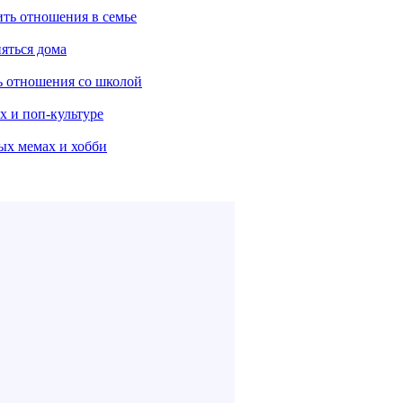
ить отношения в семье
няться дома
ть отношения со школой
х и поп-культуре
ых мемах и хобби