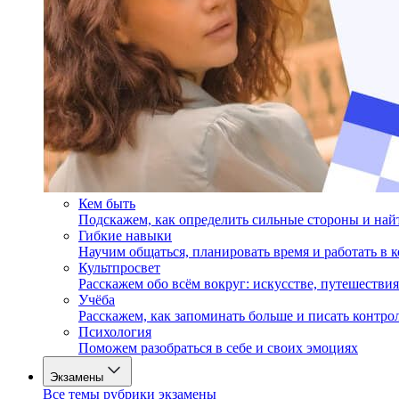
Кем быть
Подскажем, как определить сильные стороны и на
Гибкие навыки
Научим общаться, планировать время и работать в 
Культпросвет
Расскажем обо всём вокруг: искусстве, путешествия
Учёба
Расскажем, как запоминать больше и писать контро
Психология
Поможем разобраться в себе и своих эмоциях
Экзамены
Все темы рубрики экзамены