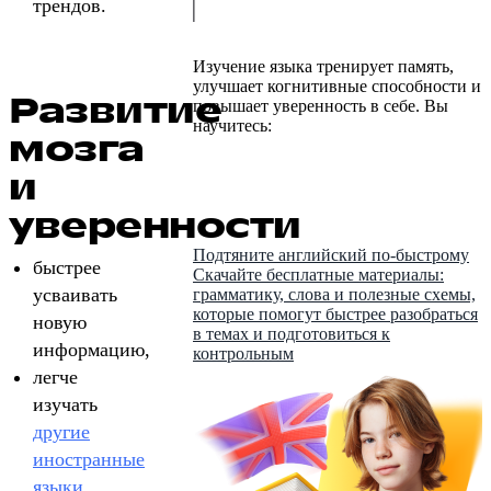
трендов.
Изучение языка тренирует память,
улучшает когнитивные способности и
Развитие
повышает уверенность в себе. Вы
научитесь:
мозга
и
уверенности
Подтяните английский по-быстрому
быстрее
Скачайте бесплатные материалы:
усваивать
грамматику, слова и полезные схемы,
которые помогут быстрее разобраться
новую
в темах и подготовиться к
информацию,
контрольным
легче
изучать
другие
иностранные
языки
,