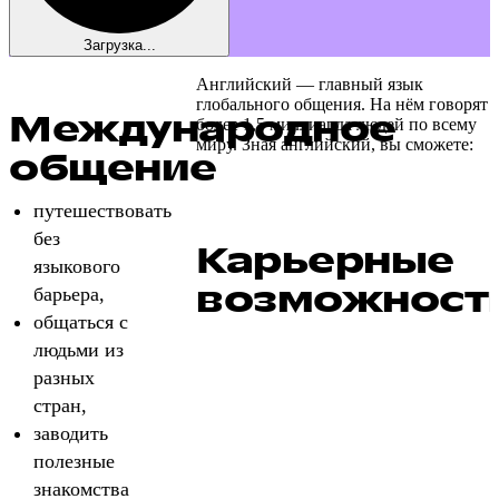
Загрузка...
Английский — главный язык
глобального общения. На нём говорят
Международное
более 1,5 миллиарда людей по всему
миру. Зная английский, вы сможете:
общение
путешествовать
без
Карьерные
языкового
возможност
барьера,
общаться с
людьми из
разных
стран,
заводить
полезные
знакомства