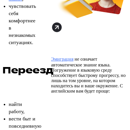
чувствовать
себя
комфортнее
в
незнакомых
ситуациях.
Эмиграция
не означает
автоматическое знание языка.
Переезд
Погружение в языковую среду
способствует быстрому прогрессу, но
лишь на том уровне, на котором
находитесь вы и ваше окружение. С
английским вам будет проще:
найти
работу,
вести быт и
повседневную