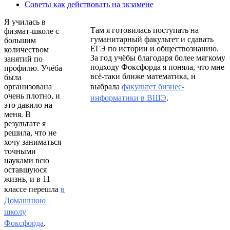
Советы как действовать на экзамене
Я училась в
Там я готовилась поступать на
физмат-школе с
гуманитарный факультет и сдавать
большим
ЕГЭ по истории и обществознанию.
количеством
За год учёбы благодаря более мягкому
занятий по
подходу Фоксфорда я поняла, что мне
профилю. Учёба
всё-таки ближе математика, и
была
организована
выбрала
факультет бизнес-
очень плотно, и
информатики в ВШЭ
.
это давило на
меня. В
результате я
решила, что не
хочу заниматься
точными
науками всю
оставшуюся
жизнь, и в 11
классе перешла
в
Домашнюю
школу
Фоксфорда
.