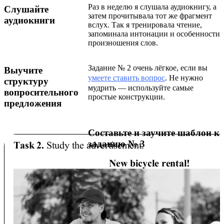
Раз в неделю я слушала аудиокнигу, а
Слушайте
затем прочитывала тот же фрагмент
аудиокниги
вслух. Так я тренировала чтение,
запоминала интонации и особенности
произношения слов.
Задание № 2 очень лёгкое, если вы
Выучите
умеете ставить вопрос
. Не нужно
структуру
мудрить — используйте самые
вопросительного
простые конструкции.
предложения
Составьте и заучите шаблон к
зада
нию № 3