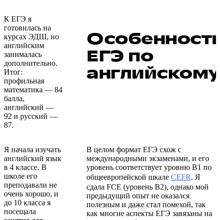
К ЕГЭ я
готовилась на
Особенност
курсах ЭДШ, но
английским
ЕГЭ по
занималась
дополнительно.
английскому
Итог:
профильная
математика — 84
балла,
английский —
92 и русский —
87.
Я начала изучать
В целом формат ЕГЭ схож с
английский язык
международными экзаменами, и его
в 4 классе. В
уровень соответствует уровню B1 по
школе его
общеевропейской шкале
CEFR
. Я
преподавали не
сдала FCE (уровень B2), однако мой
очень хорошо, и
предыдущий опыт не оказался
до 10 класса я
полезным и даже стал помехой, так
посещала
как многие аспекты ЕГЭ завязаны на