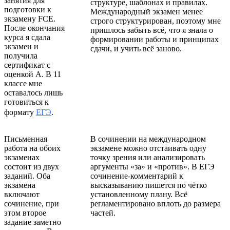
занятия для
структуре, шаблонах и правилах.
подготовки к
Международный экзамен менее
экзамену FCE.
строго структурирован, поэтому мне
После окончания
пришлось забыть всё, что я знала о
курса я сдала
формировании работы и принципах
экзамен и
сдачи, и учить всё заново.
получила
сертификат с
оценкой A. В 11
классе мне
оставалось лишь
готовиться к
формату
ЕГЭ
.
Письменная
В сочинении на международном
работа на обоих
экзамене можно отстаивать одну
экзаменах
точку зрения или анализировать
состоит из двух
аргументы «за» и «против». В ЕГЭ
заданий. Оба
сочинение-комментарий к
экзамена
высказыванию пишется по чётко
включают
установленному плану. Всё
сочинение, при
регламентировано вплоть до размера
этом второе
частей.
задание заметно