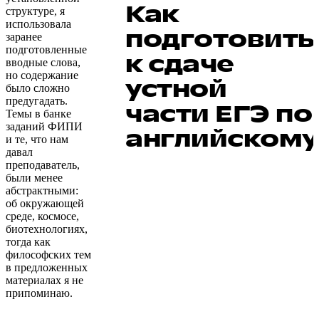
Как
структуре, я
использовала
подготовить
заранее
подготовленные
к сдаче
вводные слова,
но содержание
устной
было сложно
предугадать.
части ЕГЭ по
Темы в банке
заданий ФИПИ
английскому
и те, что нам
давал
преподаватель,
были менее
абстрактными:
об окружающей
среде, космосе,
биотехнологиях,
тогда как
философских тем
в предложенных
материалах я не
припоминаю.