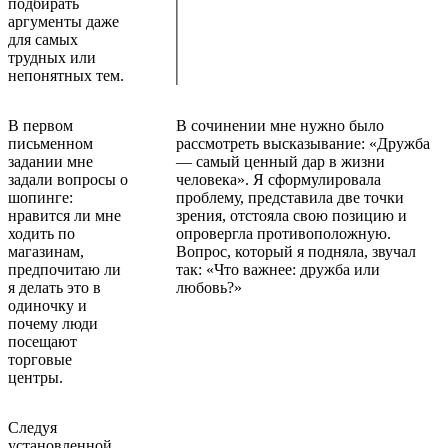
подбирать
аргументы даже
для самых
трудных или
непонятных тем.
В первом
В сочинении мне нужно было
письменном
рассмотреть высказывание: «Дружба
задании мне
— самый ценный дар в жизни
задали вопросы о
человека». Я сформулировала
шопинге:
проблему, представила две точки
нравится ли мне
зрения, отстояла свою позицию и
ходить по
опровергла противоположную.
магазинам,
Вопрос, который я подняла, звучал
предпочитаю ли
так: «Что важнее: дружба или
я делать это в
любовь?»
одиночку и
почему люди
посещают
торговые
центры.
Следуя
установленной