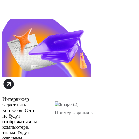
к ОГЭ/ЕГЭ
и осень без
стресса
Интервьюер
задаст пять
вопросов. Они
Пример задания 3
не будут
ото‍бражаться на
компьютере,
только будут
озвучены.