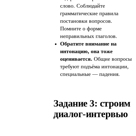
слово. Соблюдайте
грамматические правила
постановки вопросов.
Помните о форме
неправильных глаголов.
Обратите внимание на
интонацию, она тоже
оценивается.
Общие вопросы
требуют подъёма интонации,
специальные — падения.
За лето все
знания стёрлись?
Приглашаем
Задание 3: строим
на бесплатные
занятия
диалог-интервью
по перезагрузке
к школе!
Освежим память,
начнём
подготовку