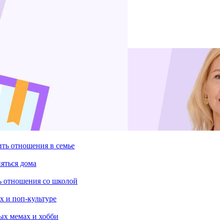
ить отношения в семье
няться дома
ть отношения со школой
х и поп-культуре
ых мемах и хобби