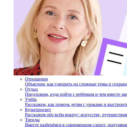
Отношения
Объясним, как говорить на сложные темы и сохран
Отдых
Предложим, куда пойти с ребёнком и чем вместе за
Учёба
Расскажем, как помочь детям с уроками и выстрои
Культпросвет
Расскажем обо всём вокруг: искусстве, путешествия
Тренды
Вместе разберёмся в современном сленге, популярн