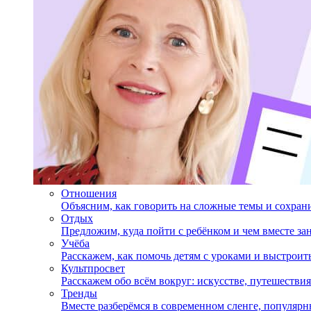
Отношения
Объясним, как говорить на сложные темы и сохран
Отдых
Предложим, куда пойти с ребёнком и чем вместе за
Учёба
Расскажем, как помочь детям с уроками и выстрои
Культпросвет
Расскажем обо всём вокруг: искусстве, путешествия
Тренды
Вместе разберёмся в современном сленге, популярн