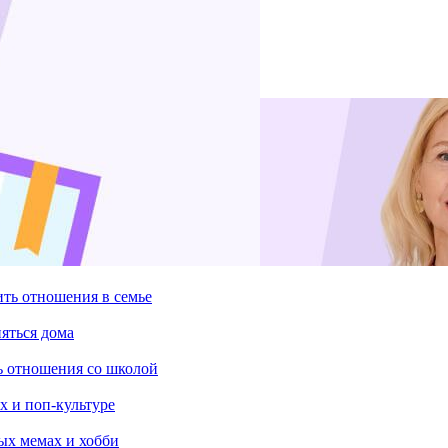
ить отношения в семье
няться дома
ть отношения со школой
х и поп-культуре
ых мемах и хобби