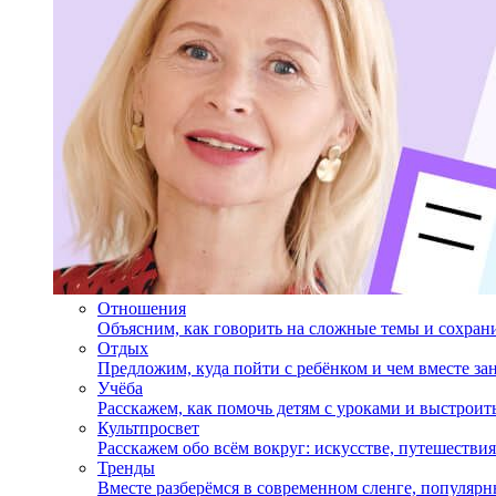
Отношения
Объясним, как говорить на сложные темы и сохран
Отдых
Предложим, куда пойти с ребёнком и чем вместе за
Учёба
Расскажем, как помочь детям с уроками и выстрои
Культпросвет
Расскажем обо всём вокруг: искусстве, путешествия
Тренды
Вместе разберёмся в современном сленге, популярн