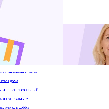
ить отношения в семье
няться дома
ть отношения со школой
х и поп-культуре
ых мемах и хобби