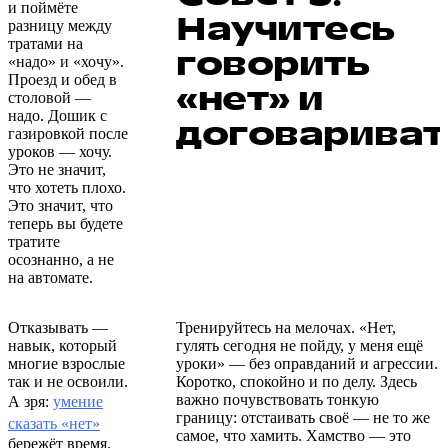
и поймёте
Научитесь
разницу между
тратами на
говорить
«надо» и «хочу».
Проезд и обед в
«нет» и
столовой —
надо. Дошик с
договариват
газировкой после
уроков — хочу.
Это не значит,
что хотеть плохо.
Это значит, что
теперь вы будете
тратите
осознанно, а не
на автомате.
Отказывать —
Тренируйтесь на мелочах. «Нет,
навык, который
гулять сегодня не пойду, у меня ещё
многие взрослые
уроки» — без оправданий и агрессии.
так и не освоили.
Коротко, спокойно и по делу. Здесь
важно почувствовать тонкую
А зря:
умение
границу: отстаивать своё — не то же
сказать «нет»
самое, что хамить. Хамство — это
бережёт время,