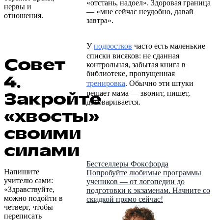
«отстань, надоел». Здоровая граница
нервы и
— «мне сейчас неудобно, давай
отношения.
завтра».
У
подростков
часто есть маленькие
списки висяков: не сданная
Совет
контрольная, забытая книга в
библиотеке, пропущенная
4.
тренировка
. Обычно эти штуки
Закройте
решает мама — звонит, пишет,
договаривается.
«хвосты»
своими
силами
Бестселлеры Фоксфорда
Напишите
Попробуйте любимые программы
учителю сами:
учеников — от логопедии до
«Здравствуйте,
подготовки к экзаменам. Начните со
можно подойти в
скидкой прямо сейчас!
четверг, чтобы
переписать