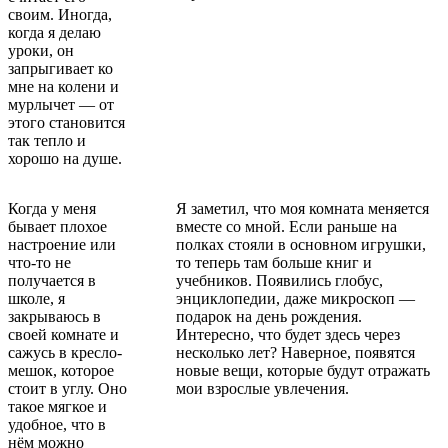
своим. Иногда,
когда я делаю
уроки, он
запрыгивает ко
мне на колени и
мурлычет — от
этого становится
так тепло и
хорошо на душе.
Когда у меня
Я заметил, что моя комната меняется
бывает плохое
вместе со мной. Если раньше на
настроение или
полках стояли в основном игрушки,
что-то не
то теперь там больше книг и
получается в
учебников. Появились глобус,
школе, я
энциклопедии, даже микроскоп —
закрываюсь в
подарок на день рождения.
своей комнате и
Интересно, что будет здесь через
сажусь в кресло-
несколько лет? Наверное, появятся
мешок, которое
новые вещи, которые будут отражать
стоит в углу. Оно
мои взрослые увлечения.
такое мягкое и
удобное, что в
нём можно