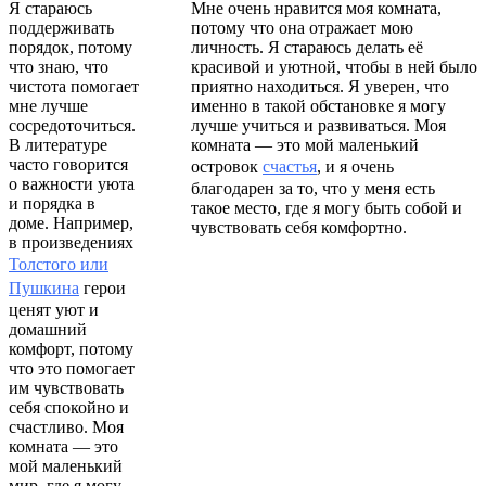
Я стараюсь
Мне очень нравится моя комната,
поддерживать
потому что она отражает мою
порядок, потому
личность. Я стараюсь делать её
что знаю, что
красивой и уютной, чтобы в ней было
чистота помогает
приятно находиться. Я уверен, что
мне лучше
именно в такой обстановке я могу
сосредоточиться.
лучше учиться и развиваться. Моя
В литературе
комната — это мой маленький
часто говорится
островок
счастья
, и я очень
о важности уюта
благодарен за то, что у меня есть
и порядка в
такое место, где я могу быть собой и
доме. Например,
чувствовать себя комфортно.
в произведениях
Толстого или
Пушкина
герои
ценят уют и
домашний
комфорт, потому
что это помогает
им чувствовать
себя спокойно и
счастливо. Моя
комната — это
мой маленький
мир, где я могу