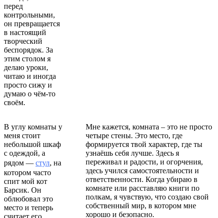
перед
контрольными,
он превращается
в настоящий
творческий
беспорядок. За
этим столом я
делаю уроки,
читаю и иногда
просто сижу и
думаю о чём-то
своём.
В углу комнаты у
Мне кажется, комната – это не просто
меня стоит
четыре стены. Это место, где
небольшой шкаф
формируется твой характер, где ты
с одеждой, а
узнаёшь себя лучше. Здесь я
переживал и радости, и огорчения,
рядом —
стул
, на
здесь учился самостоятельности и
котором часто
ответственности. Когда убираю в
спит мой кот
комнате или расставляю книги по
Барсик. Он
полкам, я чувствую, что создаю свой
облюбовал это
собственный мир, в котором мне
место и теперь
хорошо и безопасно.
считает его