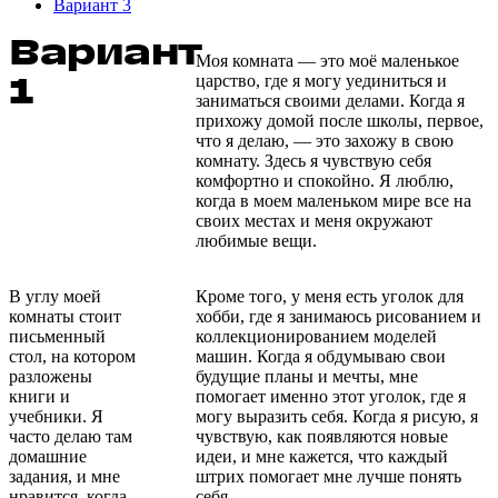
Вариант 3
Вариант
Моя комната — это моё маленькое
1
царство, где я могу уединиться и
заниматься своими делами. Когда я
прихожу домой после школы, первое,
что я делаю, — это захожу в свою
комнату. Здесь я чувствую себя
комфортно и спокойно. Я люблю,
когда в моем маленьком мире все на
своих местах и меня окружают
любимые вещи.
В углу моей
Кроме того, у меня есть уголок для
комнаты стоит
хобби, где я занимаюсь рисованием и
письменный
коллекционированием моделей
стол, на котором
машин. Когда я обдумываю свои
разложены
будущие планы и мечты, мне
книги и
помогает именно этот уголок, где я
учебники. Я
могу выразить себя. Когда я рисую, я
часто делаю там
чувствую, как появляются новые
домашние
идеи, и мне кажется, что каждый
задания, и мне
штрих помогает мне лучше понять
нравится, когда
себя.