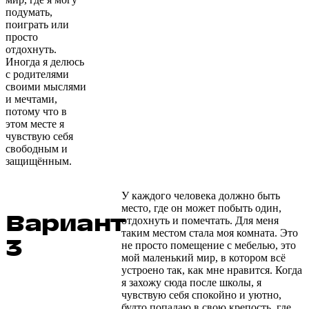
подумать,
поиграть или
просто
отдохнуть.
Иногда я делюсь
с родителями
своими мыслями
и мечтами,
потому что в
этом месте я
чувствую себя
свободным и
защищённым.
У каждого человека должно быть
место, где он может побыть один,
Вариант
отдохнуть и помечтать. Для меня
таким местом стала моя комната. Это
3
не просто помещение с мебелью, это
мой маленький мир, в котором всё
устроено так, как мне нравится. Когда
я захожу сюда после школы, я
чувствую себя спокойно и уютно,
будто попадаю в свою крепость, где