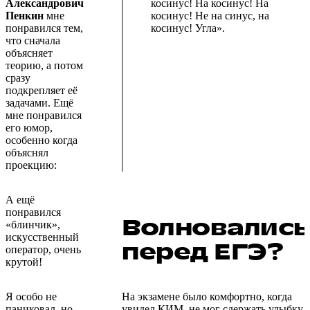
Александрович
косинус! На косинус! На
Пенкин
мне
косинус! Не на синус, на
понравился тем,
косинус! Угла».
что сначала
объясняет
теорию, а потом
сразу
подкрепляет её
задачами. Ещё
мне понравился
его юмор,
особенно когда
объяснял
проекцию:
А ещё
понравился
Волновались
«блинчик»,
искусственный
перед ЕГЭ?
оператор, очень
крутой!
Я особо не
На экзамене было комфортно, когда
паниковал, но,
увидел КИМ, не мог сдержать улыбку,