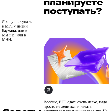
планируете
поступать?
За лето все знания стёрлись?
Я хочу поступать
Приглашаем на бесплатные занятия
в МГТУ имени
по перезагрузке к школе! Освежим
Баумана, или в
память, начнём подготовку к ОГЭ/
МИФИ, или в
ЕГЭ и осень без стресса
МЭИ.
Вообще, ЕГЭ сдать очень легко, надо
просто не лениться и начать
готовиться к экзамену года за два. На