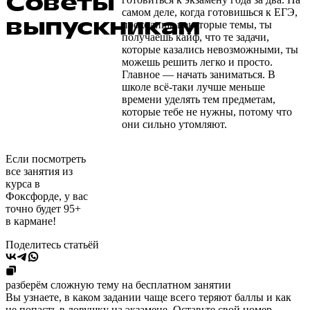
Советы
самом деле, когда готовишься к ЕГЭ,
выпускникам
проходишь некоторые темы, ты
получаешь кайф, что те задачи,
которые казались невозможными, ты
можешь решить легко и просто.
Главное — начать заниматься. В
школе всё-таки лучше меньше
времени уделять тем предметам,
которые тебе не нужны, потому что
они сильно утомляют.
Если посмотреть
все занятия из
курса в
Фоксфорде, у вас
точно будет 95+
в кармане!
Поделитесь статьёй
разберём сложную тему на бесплатном занятии
Вы узнаете, в каком задании чаще всего теряют баллы и как
не попасть в ловушку на экзамене. Оставьте свой номер,