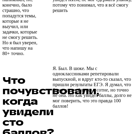
конечно, было
потому что понимал, что я всё смогу
страшно, что
решить
попадутся темы,
которые я не
выучил, или
задачки, которые
не смогу решить.
Но я был уверен,
что напишу на
80+ точно.
Я. Был. В шоке. Мы с
одноклассниками репетировали
Что
выпускной, и вдруг кто-то сказал, что
пришли результаты ЕГЭ. Я думал, что
почувствовали,
будет где-то близко к сотне, но точно
не она. Но как увидел баллы, долго не
когда
мог поверить, что это правда 100
баллов!
увидели
сто
баллов?