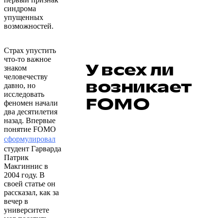
синдрома
упущенных
возможностей.
Страх упустить
что-то важное
У всех ли
знаком
человечеству
возникает
давно, но
исследовать
FOMO
феномен начали
два десятилетия
назад. Впервые
понятие FOMO
сформулировал
студент Гарварда
Патрик
Макгиннис в
2004 году. В
своей статье он
рассказал, как за
вечер в
университете