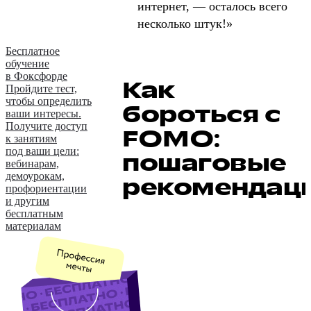
интернет, — осталось всего
несколько штук!»
Бесплатное
обучение
в Фоксфорде
Как
Пройдите тест,
чтобы определить
бороться с
ваши интересы.
Получите доступ
FOMO:
к занятиям
под ваши цели:
пошаговые
вебинарам,
демоурокам,
рекомендац
профориентации
и другим
бесплатным
материалам