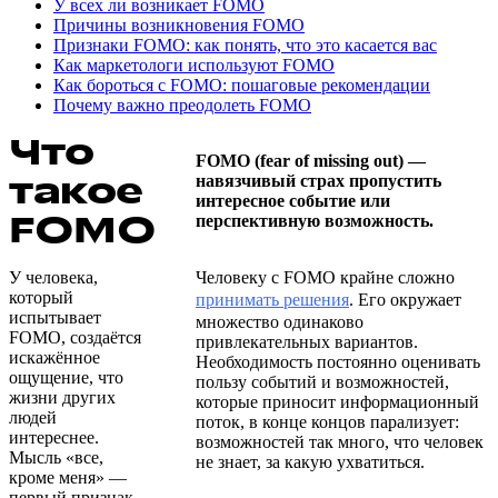
У всех ли возникает FOMO
Причины возникновения FOMO
Признаки FOMO: как понять, что это касается вас
Как маркетологи используют FOMO
Как бороться с FOMO: пошаговые рекомендации
Почему важно преодолеть FOMO
Что
FOMO (fear of missing out) —
такое
навязчивый страх пропустить
интересное событие или
FOMO
перспективную возможность.
У человека,
Человеку с FOMO крайне сложно
который
принимать решения
. Его окружает
испытывает
множество одинаково
FOMO, создаётся
привлекательных вариантов.
искажённое
Необходимость постоянно оценивать
ощущение, что
пользу событий и возможностей,
жизни других
которые приносит информационный
людей
поток, в конце концов парализует:
интереснее.
возможностей так много, что человек
Мысль «все,
не знает, за какую ухватиться.
кроме меня» —
первый признак