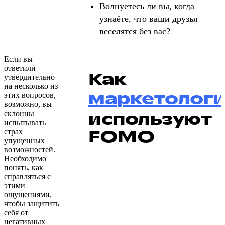
Волнуетесь ли вы, когда
узнаёте, что ваши друзья
веселятся без вас?
Если вы
ответили
Как
утвердительно
на несколько из
маркетолог
этих вопросов,
возможно, вы
используют
склонны
испытывать
FOMO
страх
упущенных
возможностей.
Необходимо
понять, как
справляться с
этими
ощущениями,
чтобы защитить
себя от
негативных