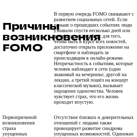
В первую очередь FOMO связывают с
развитием социальных сетей. Если
Причины
раньше о прошедших событиях люди
узнавали спустя несколько дней или
возникновения
даже недель, то сейчас для того,
чтобы быть в курсе всех новостей,
FOMO
достаточно открыть приложение на
смартфоне и наблюдать за
происходящим в онлайн-режиме.
Непричастность к событиям, которые
человек наблюдает в сети (один
знакомый на вечеринке, другой на
лекции, а третий пошёл на концерт
классической музыки), вызывает
ощущение одиночества. Человек
чувствует страх, что его жизнь
проходит впустую.
Первопричиной
Отсутствие близких и доверительных
возникновения
отношений с людьми также
страха
провоцирует развитие синдрома
упущенных
упущенных возможностей. Одинокие