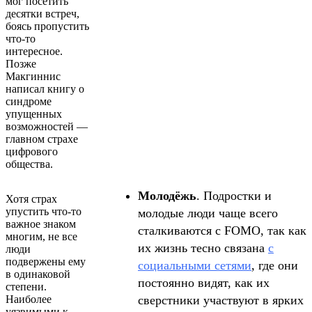
мог посетить
десятки встреч,
боясь пропустить
что-то
интересное.
Позже
Макгиннис
написал книгу о
синдроме
упущенных
возможностей —
главном страхе
цифрового
общества.
Молодёжь
. Подростки и
Хотя страх
упустить что-то
молодые люди чаще всего
важное знаком
сталкиваются с FOMO, так как
многим, не все
их жизнь тесно связана
с
люди
подвержены ему
социальными сетями
, где они
в одинаковой
постоянно видят, как их
степени.
Наиболее
сверстники участвуют в ярких
уязвимыми к