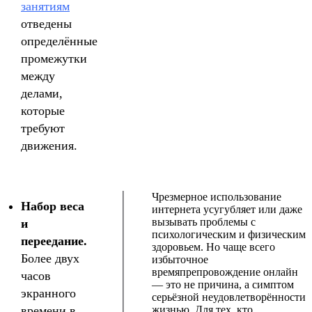
занятиям
отведены
определённые
промежутки
между
делами,
которые
требуют
движения.
Чрезмерное использование
Набор веса
интернета усугубляет или даже
вызывать проблемы с
и
психологическим и физическим
переедание.
здоровьем. Но чаще всего
Более двух
избыточное
времяпрепровождение онлайн
часов
— это не причина, а симптом
экранного
серьёзной неудовлетворённости
времени в
жизнью. Для тех, кто