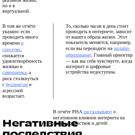
реальной жизни,
но и в
виртуальной.
В том же отчёте
То, сколько часов в день стоит
указано: если
проводить в интернете, зависит
проводить много
от вашего образа жизни. Этот
показатель меняется, например,
времени
в
если вы переходите на
онлайн-
соцсетях
,
образование
. Главный ориентир
снижается
удовлетворённость
— как вы себя чувствуете, когда
жизнью и
интернет и цифровые
устройства недоступны.
самооценка
, а
риск столкнуться
с
буллингом
и
агрессией
возрастает.
В отчёте PISA
рассказывают
о
негативном влиянии интернета на
Негативные
жизнь подростков и детей:
последствия