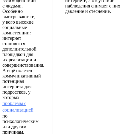
взаимодействий
интернете, а отсутствие
с людьми.
наблюдения снимает с них
Особенно
давление и стеснение.
выигрывают те,
у кого высокие
социальные
компетенции:
интернет
становится
дополнительной
площадкой для
их реализации и
совершенствования.
А ещё полезен
коммуникативный
потенциал
интернета для
подростков, у
которых
проблемы с
социализацией
по
психологическим
или другим
причинам.