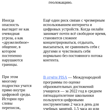
геолокацию.
Иногда
Ещё один риск связан с чрезмерным
опасность
использованием интернета и
выглядит не как
цифровых устройств. Когда онлайн
очевидная
занимает почти всё свободное время,
угроза, а как
становится сложнее
«дружелюбное»
концентрироваться, отдыхать,
общение, в
высыпаться, не сравнивать себя с
котором
другими и чувствовать себя
постепенно
нормально без постоянного потока
нарушаются
контента.
границы.
При этом
В отчёте
PISA
— Международной
многому
программы по оценке
подростки учатся
образовательных достижений
прямо внутри
учащихся — за 2022 год в среднем
цифровой среды.
пятнадцатилетние школьники
Истории про
пользуются цифровыми
сливы
инструментами 2 часа в день для
переписок,
учебных занятий, 1,5 часа до или