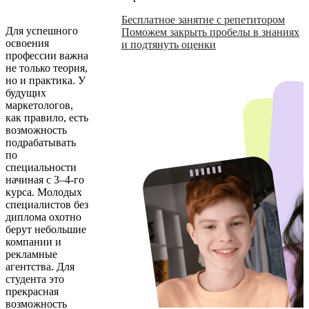
Бесплатное занятие с репетитором
Для успешного
Поможем закрыть пробелы в знаниях
освоения
и подтянуть оценки
профессии важна
не только теория,
но и практика. У
будущих
маркетологов,
как правило, есть
возможность
подрабатывать
по
специальности
начиная с 3–4-го
курса. Молодых
специалистов без
диплома охотно
берут небольшие
компании и
рекламные
агентства. Для
студента это
прекрасная
возможность