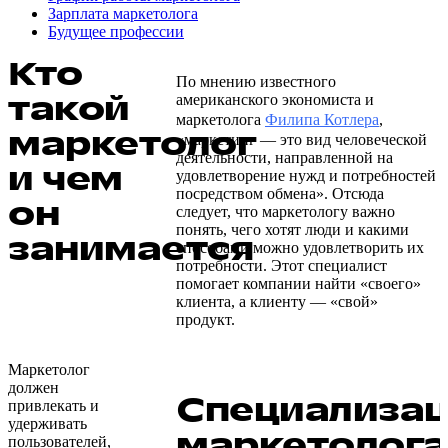
Зарплата маркетолога
Будущее профессии
Кто
По мнению известного
такой
американского экономиста и
маркетолога
Филипа Котлера
,
маркетолог
«маркетинг — это вид человеческой
деятельности, направленной на
и чем
удовлетворение нужд и потребностей
посредством обмена». Отсюда
он
следует, что маркетологу важно
понять, чего хотят люди и какими
занимается
способами можно удовлетворить их
потребности. Этот специалист
помогает компании найти «своего»
клиента, а клиенту — «свой»
продукт.
Маркетолог
должен
Специализа
привлекать и
удерживать
маркетолога
пользователей,