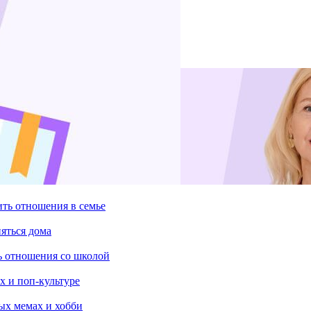
ить отношения в семье
няться дома
ть отношения со школой
х и поп-культуре
ых мемах и хобби