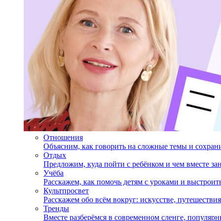
Отношения
Объясним, как говорить на сложные темы и сохран
Отдых
Предложим, куда пойти с ребёнком и чем вместе за
Учёба
Расскажем, как помочь детям с уроками и выстрои
Культпросвет
Расскажем обо всём вокруг: искусстве, путешествия
Тренды
Вместе разберёмся в современном сленге, популярн