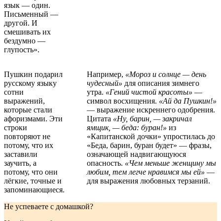
язык — один.
Письменный —
другой. И
смешивать их
бездумно —
глупость».
Пушкин подарил
Например,
«Мороз и солнце — день
русскому языку
чудесный»
для описания зимнего
сотни
утра.
«Гений чистой красоты»
—
выражений,
символ восхищения.
«Ай да Пушкин!»
которые стали
— выражение искреннего одобрения.
афоризмами. Эти
Цитата
«Ну, барин, — закричал
строки
ямщик, — беда: буран!»
из
повторяют не
«Капитанской дочки» упростилась до
потому, что их
«Беда, барин, буран будет» — фразы,
заставили
означающей надвигающуюся
заучить, а
опасность.
«Чем меньше женщину мы
потому, что они
любим, тем легче нравимся мы ей»
—
лёгкие, точные и
для выражения любовных терзаний.
запоминающиеся.
Не успеваете с домашкой?