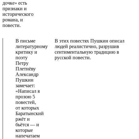
дочке» есть
признаки и
исторического
романа, и
повести.
В письме
В этих повестях Пушкин описал
литературному
людей реалистично, разрушив
критику и
сентиментальную традицию в
поэту
русской повести.
Петру
Плетнёву
Александр
Пушкин
замечает:
«Написал я
прозою 5
повестей,
от которых
Баратынский
ржёт и
бьётся — и
которые
напечатаем