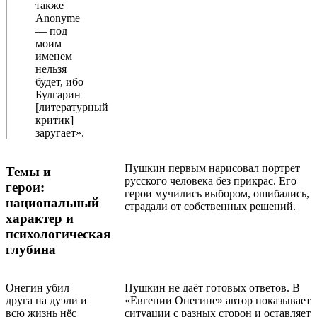
также
Anonyme
— под
моим
именем
нельзя
будет, ибо
Булгарин
[литературный
критик]
заругает».
Пушкин первым нарисовал портрет
Темы и
русского человека без прикрас. Его
герои:
герои мучились выбором, ошибались,
национальный
страдали от собственных решений.
характер и
психологическая
глубина
Онегин убил
Пушкин не даёт готовых ответов. В
друга на дуэли и
«Евгении Онегине» автор показывает
всю жизнь нёс
ситуации с разных сторон и оставляет