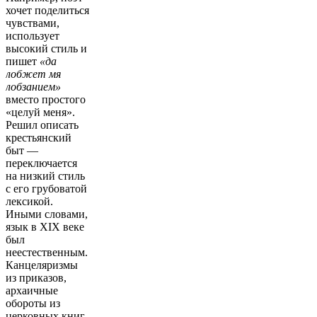
хочет поделиться
чувствами,
использует
высокий стиль и
пишет
«да
лобжет мя
лобзанием»
вместо простого
«целуй меня».
Решил описать
крестьянский
быт —
переключается
на низкий стиль
с его грубоватой
лексикой.
Иными словами,
язык в XIX веке
был
неестественным.
Канцеляризмы
из приказов,
архаичные
обороты из
церковных книг,