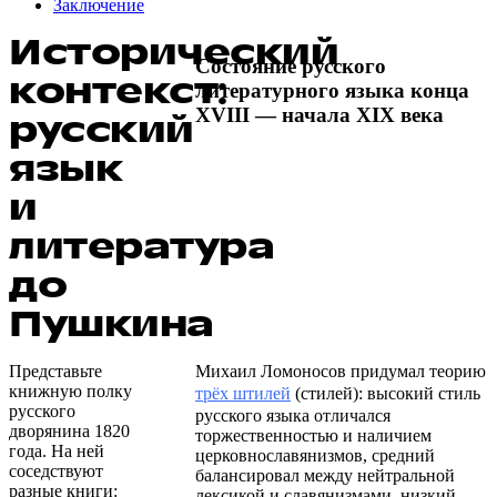
Заключение
Исторический
Состояние русского
контекст:
литературного языка конца
XVIII — начала XIX века
русский
язык
и
литература
до
Пушкина
Представьте
Михаил Ломоносов придумал теорию
книжную полку
трёх штилей
(стилей): высокий стиль
русского
русского языка отличался
дворянина 1820
торжественностью и наличием
года. На ней
церковнославянизмов, средний
соседствуют
балансировал между нейтральной
разные книги:
лексикой и славянизмами, низкий