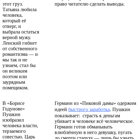
этот груз.
право читателю сделать выводы.
Татьяна любила
человека,
который её
отверг, и
выбрала остаться
верной мужу.
Ленский гибнет
от собственного
романтизма — и
мы так и не
узнаем, стал бы
он великим
поэтом или
заурядным
помещиком.
В «Борисе
Германн из «Пиковой дамы» одержим
Годунове»
идеей
быстрого заработка
. Пушкин
Пушкин
показывает: страсть к деньгам
изобразил
убивает в человеке всё человеческое.
человека власти,
Германн готов обманывать
терзаемого
влюблённую в него девушку, пугать
совестью. Царь
до смерти старуху — лишь бы узнать