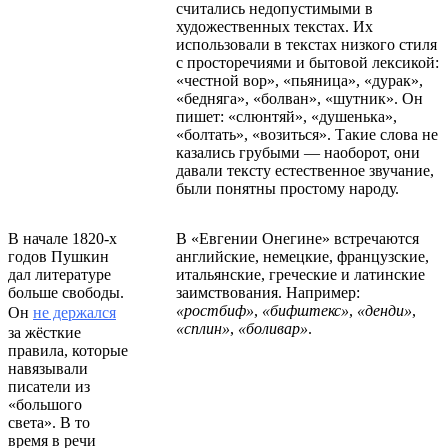
считались недопустимыми в
художественных текстах. Их
использовали в текстах низкого стиля
с просторечиями и бытовой лексикой:
«честной вор», «пьяница», «дурак»,
«бедняга», «болван», «шутник». Он
пишет: «слюнтяй», «душенька»,
«болтать», «возиться». Такие слова не
казались грубыми — наоборот, они
давали тексту естественное звучание,
были понятны простому народу.
В начале 1820-х
В «Евгении Онегине» встречаются
годов Пушкин
английские, немецкие, французские,
дал литературе
итальянские, греческие и латинские
больше свободы.
заимствования. Например:
«ростбиф»
,
«бифштекс»
,
«денди»
,
Он
не держался
«сплин»
,
«боливар»
.
за жёсткие
правила, которые
навязывали
писатели из
«большого
света». В то
время в речи