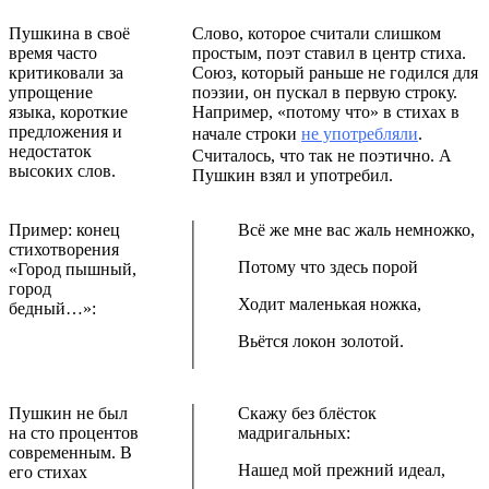
Пушкина в своё
Слово, которое считали слишком
время часто
простым, поэт ставил в центр стиха.
критиковали за
Союз, который раньше не годился для
упрощение
поэзии, он пускал в первую строку.
языка, короткие
Например, «потому что» в стихах в
предложения и
начале строки
не употребляли
.
недостаток
Считалось, что так не поэтично. А
высоких слов.
Пушкин взял и употребил.
Пример: конец
Всё же мне вас жаль немножко,
стихотворения
Потому что здесь порой
«Город пышный,
город
Ходит маленькая ножка,
бедный…»:
Вьётся локон золотой.
Пушкин не был
Скажу без блёсток
на сто процентов
мадригальных:
современным. В
Нашед мой прежний идеал,
его стихах