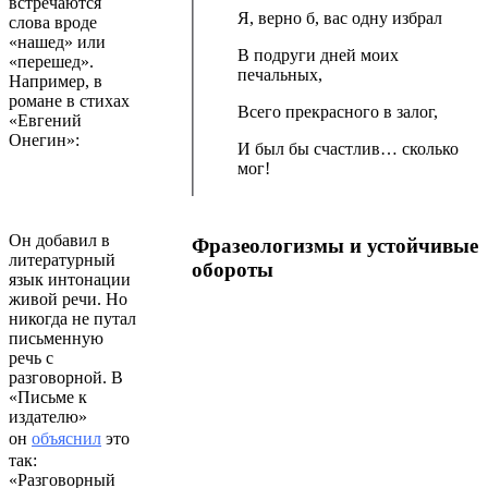
встречаются
Я, верно б, вас одну избрал
слова вроде
«нашед» или
В подруги дней моих
«перешед».
печальных,
Например, в
романе в стихах
Всего прекрасного в залог,
«Евгений
Онегин»:
И был бы счастлив… сколько
мог!
Он добавил в
Фразеологизмы и устойчивые
литературный
обороты
язык интонации
живой речи. Но
никогда не путал
письменную
речь с
разговорной. В
«Письме к
издателю»
он
объяснил
это
так:
«Разговорный