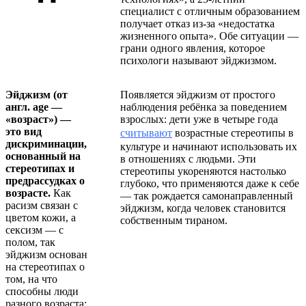
специалист с отличным образованием
получает отказ из-за «недостатка
жизненного опыта». Обе ситуации —
грани одного явления, которое
психологи называют эйджизмом.
Эйджизм (от
Появляется эйджизм от простого
англ. age —
наблюдения ребёнка за поведением
«возраст») —
взрослых: дети уже в четыре года
это вид
считывают
возрастные стереотипы в
дискриминации,
культуре и начинают использовать их
основанный на
в отношениях с людьми. Эти
стереотипах и
стереотипы укореняются настолько
предрассудках о
глубоко, что применяются даже к себе
возрасте.
Как
— так рождается самонаправленный
расизм связан с
эйджизм, когда человек становится
цветом кожи, а
собственным тираном.
сексизм — с
полом, так
эйджизм основан
на стереотипах о
том, на что
способны люди
разного возраста: