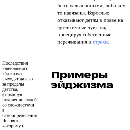
быть услышанными, либо кем-
то навязаны. Взрослые
отказывают детям в праве на
аутентичные чувства,
проецируя собственные
переживания и
страхи
.
Последствия
ювенального
Примеры
эйджизма
выходят далеко
эйджизма
за пределы
детства,
формируя
поколение людей
со сложностями
в
самоопределении.
Человек,
которому с