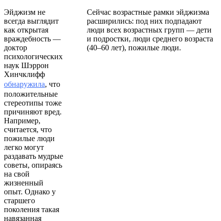
Эйджизм не
Сейчас возрастные рамки эйджизма
всегда выглядит
расширились: под них подпадают
как открытая
люди всех возрастных групп — дети
враждебность —
и подростки, люди среднего возраста
доктор
(40–60 лет), пожилые люди.
психологических
наук Шэррон
Хинчклифф
обнаружила
, что
положительные
стереотипы тоже
причиняют вред.
Например,
считается, что
пожилые люди
легко могут
раздавать мудрые
советы, опираясь
на свой
жизненный
опыт. Однако у
старшего
поколения такая
навязанная