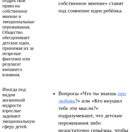
подростков
собственное мнение» ставят
права на
под сомнение идеи ребёнка.
собственное
мнение и
эмоциональные
переживания.
Общество
обесценивает
детские идеи,
принимая их за
незрелые
фантазии или
результат
внешнего
влияния.
Иногда под
Вопросы «Что ты знаешь
про
видом
жизненной
любовь
?» или «Кто внушил
мудрости
тебе эти мысли?»
взрослые
подразумевают, что детские
задевают
эмоциональную
переживания либо
сферу детей.
недостаточно серьёзны, чтобы