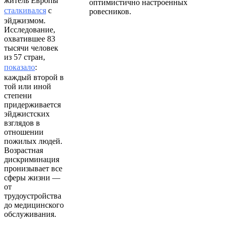
житель Европы
оптимистично настроенных
сталкивался
с
ровесников.
эйджизмом.
Исследование,
охватившее 83
тысячи человек
из 57 стран,
показало
:
каждый второй в
той или иной
степени
придерживается
эйджистских
взглядов в
отношении
пожилых людей.
Возрастная
дискриминация
пронизывает все
сферы жизни —
от
трудоустройства
до медицинского
обслуживания.