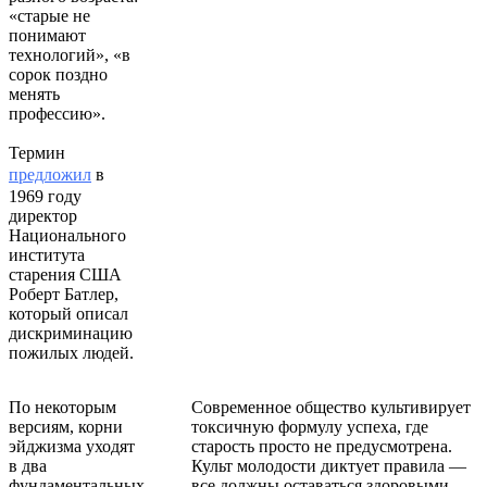
«старые не
понимают
технологий», «в
сорок поздно
менять
профессию».
Термин
предложил
в
1969 году
директор
Национального
института
старения США
Роберт Батлер,
который описал
дискриминацию
пожилых людей.
По некоторым
Современное общество культивирует
версиям, корни
токсичную формулу успеха, где
эйджизма уходят
старость просто не предусмотрена.
в два
Культ молодости диктует правила —
фундаментальных
все должны оставаться здоровыми,