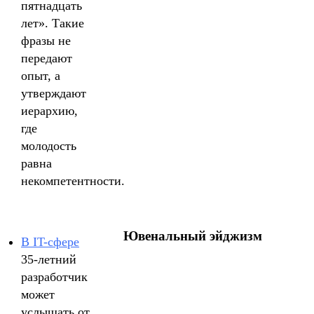
пятнадцать
лет». Такие
фразы не
передают
опыт, а
утверждают
иерархию,
где
молодость
равна
некомпетентности.
Ювенальный эйджизм
В IT-сфере
35-летний
разработчик
может
услышать от