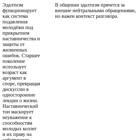
Эдалтизм
В общении эдалтизм прячется за
функционирует
внешне нейтральными обращениями,
как система
но важен контекст разговора.
подавления
молодёжи под
прикрытием
наставничества и
защиты от
жизненных
ошибок. Старшее
поколение
использует
возраст как
аргумент в
споре, превращая
дискуссии в
односторонние
лекции о жизни.
Наставнический
тон маскирует
неуважение к
способностям
молодых коллег
и их праву на
собственное