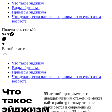
Что такое эйджизм
Виды эйджизма
Примеры эйджизма
Что делать, если вас не воспринимают всерьёз из-за
возраста
Поделитесь статьёй
В этой статье
Что такое эйджизм
Виды эйджизма
Примеры эйджизма
Что делать, если вас не воспринимают всерьёз из-за
возраста
Что
55-летний программист с
такое
двадцатилетним стажем не может
найти работу, потому что «не
эйджизм
разбирается в современных
технологиях», а 25-летний