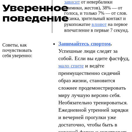
зависит
от невербалики
Уверенное
(мимики, жестов), 38% — от
голоса, и только 7% — от слов.
поведение
Осанка, зрительный контакт и
рукопожатие
влияют
на первое
впечатление в первые 7 секунд.
Занимайтесь спортом
.
Советы, как
почувствовать
Успешные люди следят за
себя уверенно:
собой. Если вы едите фастфуд,
мало спите
и ведёте
преимущественно сидячий
образ жизни, становится
сложнее продемонстрировать
миру лучшую версию себя.
Необязательно тренироваться.
Ежедневной утренней зарядки
и вечерней прогулки уже
достаточно, чтобы быть в
хорошей форме и чувствовать