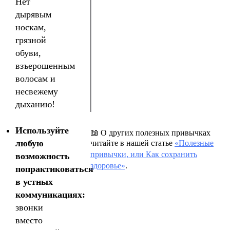
Нет
дырявым
носкам,
грязной
обуви,
взъерошенным
волосам и
несвежему
дыханию!
Используйте
📖 О других полезных привычках
любую
читайте в нашей статье
«Полезные
привычки, или Как сохранить
возможность
здоровье»
.
попрактиковаться
в устных
коммуникациях:
звонки
вместо