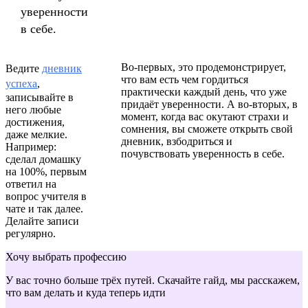
уверенности
в себе.
Во-первых, это продемонстрирует,
Ведите
дневник
что вам есть чем гордиться
успеха
,
практически каждый день, что уже
записывайте в
придаёт уверенности. А во-вторых, в
него любые
момент, когда вас окутают страхи и
достижения,
сомнения, вы сможете открыть свой
даже мелкие.
дневник, взбодриться и
Например:
почувствовать уверенность в себе.
сделал домашку
на 100%, первым
ответил на
вопрос учителя в
чате и так далее.
Делайте записи
регулярно.
Хочу выбрать профессию
У вас точно больше трёх путей. Скачайте гайд, мы расскажем,
что вам делать и куда теперь идти