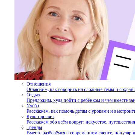
Отношения
Объясним, как говорить на сложные темы и сохран
Отдых
Предложим, куда пойти с ребёнком и чем вместе за
Учёба
Расскажем, как помочь детям с уроками и выстрои
Культпросвет
Расскажем обо всём вокруг: искусстве, путешествия
Тренды
Вместе разберёмся в современном сленге, популярн