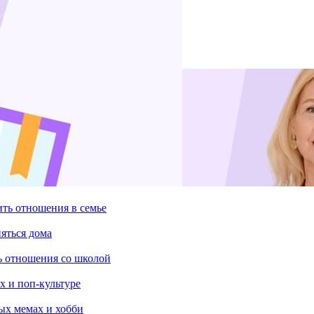
ить отношения в семье
няться дома
ть отношения со школой
х и поп-культуре
ых мемах и хобби