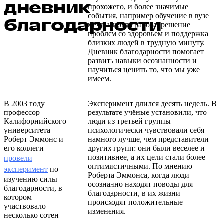
дневник
прохожего, и более значимые
события, например обучение в вузе
благодарности
мечты, новая работа, решение
проблем со здоровьем и поддержка
близких людей в трудную минуту.
Дневник благодарности помогает
развить навыки осознанности и
научиться ценить то, что мы уже
имеем.
В 2003 году
Эксперимент длился десять недель. В
профессор
результате учёные установили, что
Калифорнийского
люди из третьей группы
университета
психологически чувствовали себя
Роберт Эммонс и
намного лучше, чем представители
его коллеги
других групп: они были веселее и
позитивнее, а их цели стали более
провели
оптимистичными. По мнению
эксперимент
по
Роберта Эммонса, когда люди
изучению силы
осознанно находят поводы для
благодарности, в
благодарности, в их жизни
котором
происходят положительные
участвовало
изменения.
несколько сотен