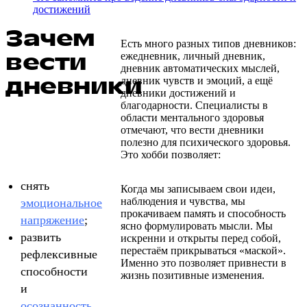
достижений
Зачем
Есть много разных типов дневников:
вести
ежедневник, личный дневник,
дневник автоматических мыслей,
дневники
дневник чувств и эмоций, а ещё
дневники достижений и
благодарности. Специалисты в
области ментального здоровья
отмечают, что вести дневники
полезно для психического здоровья.
Это хобби позволяет:
снять
Когда мы записываем свои идеи,
наблюдения и чувства, мы
эмоциональное
прокачиваем память и способность
напряжение
;
ясно формулировать мысли. Мы
развить
искренни и открыты перед собой,
перестаём прикрываться «маской».
рефлексивные
Именно это позволяет привнести в
способности
жизнь позитивные изменения.
и
осознанность
,