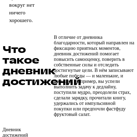
вокруг нет
ничего
хорошего.
В отличие от дневника
благодарности, который направлен на
Что
фиксацию приятных моментов,
дневник достижений помогает
такое
повысить самооценку, поверить в
собственные силы и отследить
дневник
достигнутые цели. В нём записывают
любые победы — и маленькие, и
достижений
большие. Например, вы успели
выполнить задачу к дедлайну,
поступили мудро, преодолели страх,
сделали зарядку, прочитали книгу,
удержались от импульсивной
покупки или предпочли фастфуду
фруктовый салат.
Дневник
достижений