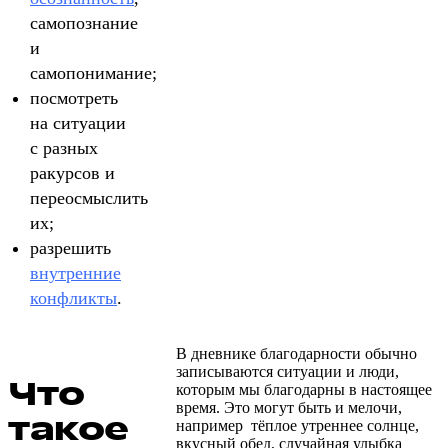
самопознание
и
самопонимание;
посмотреть
на ситуации
с разных
ракурсов и
переосмыслить
их;
разрешить
внутренние
конфликты
.
В дневнике благодарности обычно
записываются ситуации и люди,
Что
которым мы благодарны в настоящее
время. Это могут быть и мелочи,
такое
например тёплое утреннее солнце,
вкусный обед, случайная улыбка