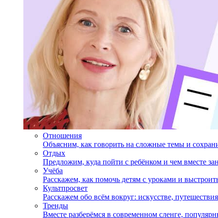
Отношения
Объясним, как говорить на сложные темы и сохран
Отдых
Предложим, куда пойти с ребёнком и чем вместе за
Учёба
Расскажем, как помочь детям с уроками и выстрои
Культпросвет
Расскажем обо всём вокруг: искусстве, путешествия
Тренды
Вместе разберёмся в современном сленге, популярн