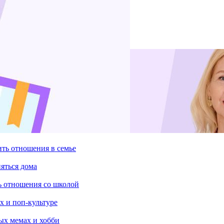
ить отношения в семье
няться дома
ть отношения со школой
х и поп-культуре
ых мемах и хобби