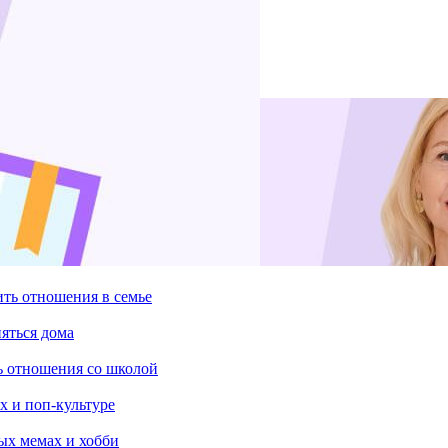
ить отношения в семье
няться дома
ть отношения со школой
х и поп-культуре
ых мемах и хобби