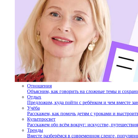
Отношения
Объясним, как говорить на сложные темы и сохран
Отдых
Предложим, куда пойти с ребёнком и чем вместе за
Учёба
Расскажем, как помочь детям с уроками и выстрои
Культпросвет
Расскажем обо всём вокруг: искусстве, путешествия
Тренды
Вместе разберёмся в современном сленге, популярн