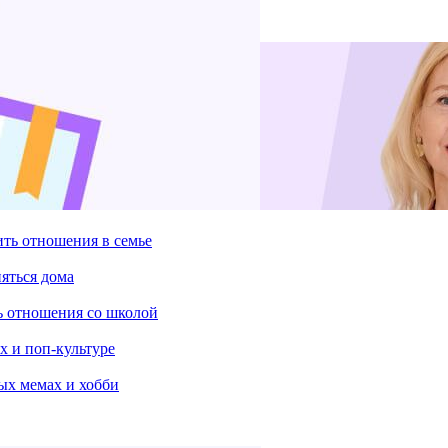
ить отношения в семье
няться дома
ть отношения со школой
х и поп-культуре
ых мемах и хобби