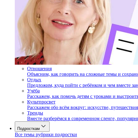
Отношения
Объясним, как говорить на сложные темы и сохран
Отдых
Предложим, куда пойти с ребёнком и чем вместе за
Учёба
Расскажем, как помочь детям с уроками и выстрои
Культпросвет
Расскажем обо всём вокруг: искусстве, путешествия
Тренды
Вместе разберёмся в современном сленге, популярн
Подросткам
Все темы рубрики подростки