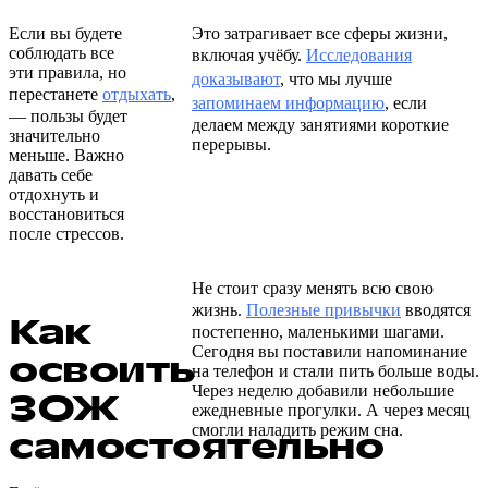
Если вы будете
Это затрагивает все сферы жизни,
соблюдать все
включая учёбу.
Исследования
эти правила, но
доказывают
, что мы лучше
перестанете
отдыхать
,
запоминаем информацию
, если
— пользы будет
делаем между занятиями короткие
значительно
перерывы.
меньше. Важно
давать себе
отдохнуть и
восстановиться
после стрессов.
Не стоит сразу менять всю свою
жизнь.
Полезные привычки
вводятся
Как
постепенно, маленькими шагами.
Сегодня вы поставили напоминание
освоить
на телефон и стали пить больше воды.
Через неделю добавили небольшие
ЗОЖ
ежедневные прогулки. А через месяц
смогли наладить режим сна.
самостоятельно