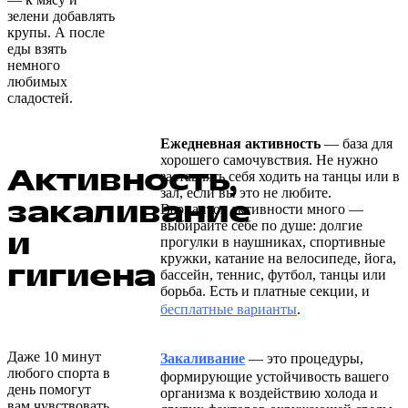
зелени добавлять
крупы. А после
еды взять
немного
любимых
сладостей.
Ежедневная активность
— база для
хорошего самочувствия. Не нужно
Активность,
заставлять себя ходить на танцы или в
зал, если вы это не любите.
закаливание
Вариантов активности много —
выбирайте себе по душе: долгие
и
прогулки в наушниках, спортивные
кружки, катание на велосипеде, йога,
гигиена
бассейн, теннис, футбол, танцы или
борьба. Есть и платные секции, и
бесплатные варианты
.
Даже 10 минут
Закаливание
— это процедуры,
любого спорта в
формирующие устойчивость вашего
день помогут
организма к воздействию холода и
вам чувствовать