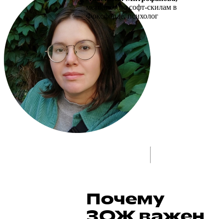
методист по софт-скилам в
Фоксфорде, психолог
Почему
ЗОЖ важен