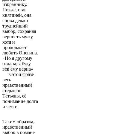
избраннику.
Позже, став
княгиней, она
снова делает
труднейший
выбор, сохраняя
верность мужу,
хотя и
продолжает
любить Онегина.
«Но я другому
отдана; я буду
век ему верна»
— в этой фразе
весь
нравственный
стержень
Татьяны, её
понимание долга
и чести.
Таким образом,
нравственный
выбор в романе