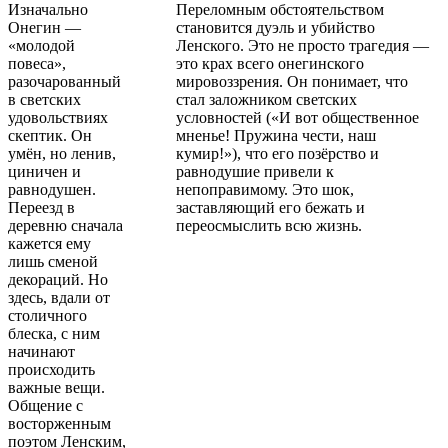
Изначально
Переломным обстоятельством
Онегин —
становится дуэль и убийство
«молодой
Ленского. Это не просто трагедия —
повеса»,
это крах всего онегинского
разочарованный
мировоззрения. Он понимает, что
в светских
стал заложником светских
удовольствиях
условностей («И вот общественное
скептик. Он
мненье! Пружина чести, наш
умён, но ленив,
кумир!»), что его позёрство и
циничен и
равнодушие привели к
равнодушен.
непоправимому. Это шок,
Переезд в
заставляющий его бежать и
деревню сначала
переосмыслить всю жизнь.
кажется ему
лишь сменой
декораций. Но
здесь, вдали от
столичного
блеска, с ним
начинают
происходить
важные вещи.
Общение с
восторженным
поэтом Ленским,