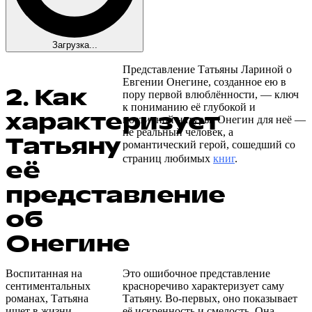
Загрузка...
Представление Татьяны Лариной о
Евгении Онегине, созданное ею в
2. Как
пору первой влюблённости, — ключ
к пониманию её глубокой и
характеризует
поэтичной натуры. Онегин для неё —
не реальный человек, а
Татьяну
романтический герой, сошедший со
страниц любимых
книг
.
её
представление
об
Онегине
Воспитанная на
Это ошибочное представление
сентиментальных
красноречиво характеризует саму
романах, Татьяна
Татьяну. Во-первых, оно показывает
ищет в жизни
её искренность и смелость. Она