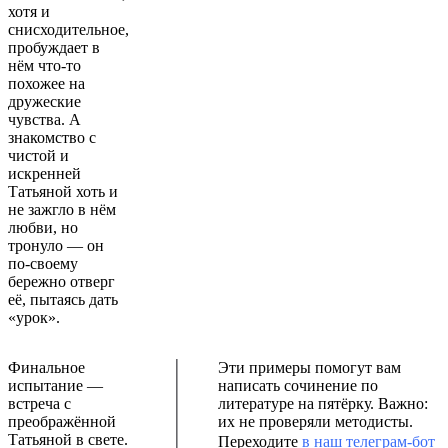
хотя и
снисходительное,
пробуждает в
нём что-то
похожее на
дружеские
чувства. А
знакомство с
чистой и
искренней
Татьяной хоть и
не зажгло в нём
любви, но
тронуло — он
по-своему
бережно отверг
её, пытаясь дать
«урок».
Финальное
Эти примеры помогут вам
испытание —
написать сочинение по
встреча с
литературе на пятёрку. Важно:
преображённой
их не проверяли методисты.
Татьяной в свете.
Переходите
в наш телеграм-бот