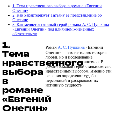
1. Тема нравственного выбора в романе «Евгений
Онегин»
2. Как характеризует Татьяну её представление об
Онегине
3. Как меняется главный герой романа А. С. Пушкина
«Евгений Онегин» под влиянием жизненных
обстоятельств
1.
Роман
А. С.
Пушкина
«Евгений
Тема
Онегин» — это не только история
любви, но и исследование
нравственного
психологических механизмов. В
романе каждый герой сталкивается с
выбора
нравственным выбором. Именно эти
решения определяют судьбы
в
персонажей и раскрывают их
истинную сущность.
романе
«Евгений
Онегин»