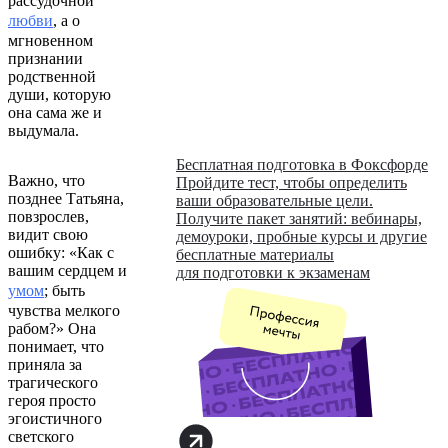
рассудочной
любви
, а о
мгновенном
признании
родственной
души, которую
она сама же и
выдумала.
Бесплатная подготовка в Фоксфорде
Важно, что
Пройдите тест, чтобы определить
позднее Татьяна,
ваши образовательные цели.
повзрослев,
Получите пакет занятий: вебинары,
видит свою
демоуроки, пробные курсы и другие
ошибку: «Как с
бесплатные материалы
вашим сердцем и
для подготовки к экзаменам
умом
; быть
чувства мелкого
рабом?» Она
понимает, что
приняла за
трагического
героя просто
эгоистичного
светского