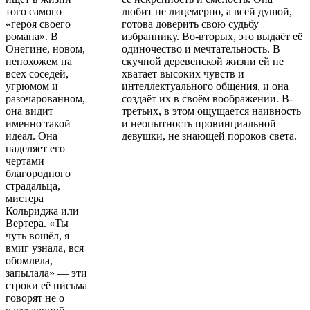
того самого
любит не лицемерно, а всей душой,
«героя своего
готова доверить свою судьбу
романа». В
избраннику. Во-вторых, это выдаёт её
Онегине, новом,
одиночество и мечтательность. В
непохожем на
скучной деревенской жизни ей не
всех соседей,
хватает высоких чувств и
угрюмом и
интеллектуального общения, и она
разочарованном,
создаёт их в своём воображении. В-
она видит
третьих, в этом ощущается наивность
именно такой
и неопытность провинциальной
идеал. Она
девушки, не знающей пороков света.
наделяет его
чертами
благородного
страдальца,
мистера
Кольриджа или
Вертера. «Ты
чуть вошёл, я
вмиг узнала, вся
обомлела,
запылала» — эти
строки её письма
говорят не о