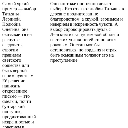
Самый яркий
Онегин тоже постоянно делает
пример — выбор
выбор. Его отказ от любви Татьяны в
Татьяны
деревне продиктован не
Лариной.
благородством, а скукой, эгоизмом и
Полюбив
неверием в искренность чувств. А
Онегина, она
выбор спровоцировать дуэль с
оказывается на
Ленским из-за пустяковой обиды и
распутье:
светских условностей становится
следовать
роковым. Онегин мог бы
строгим
остановиться, но гордыня и страх
правилам
быть осмеянным толкают его на
светского
преступление.
общества или
быть верной
своим чувствам.
Её решение
написать
откровенное
письмо — это
смелый, почти
бунтарский
поступок,
продиктованный
искренностью и
доверием к