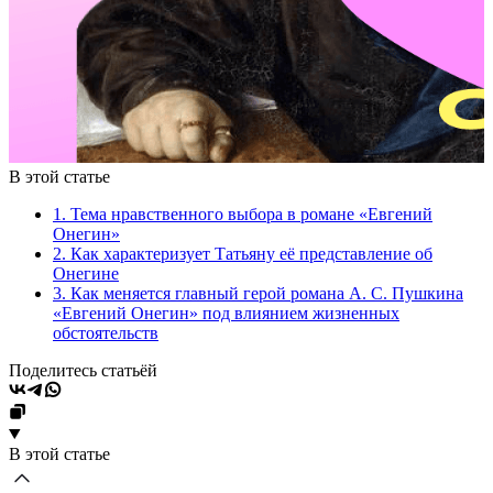
В этой статье
1. Тема нравственного выбора в романе «Евгений
Онегин»
2. Как характеризует Татьяну её представление об
Онегине
3. Как меняется главный герой романа А. С. Пушкина
«Евгений Онегин» под влиянием жизненных
обстоятельств
Поделитесь статьёй
В этой статье