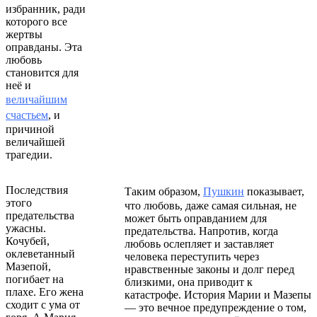
избранник, ради
которого все
жертвы
оправданы. Эта
любовь
становится для
неё и
величайшим
счастьем
, и
причиной
величайшей
трагедии.
Последствия
Таким образом,
Пушкин
показывает,
этого
что любовь, даже самая сильная, не
предательства
может быть оправданием для
ужасны.
предательства. Напротив, когда
Кочубей,
любовь ослепляет и заставляет
оклеветанный
человека переступить через
Мазепой,
нравственные законы и долг перед
погибает на
близкими, она приводит к
плахе. Его жена
катастрофе. История Марии и Мазепы
сходит с ума от
— это вечное предупреждение о том,