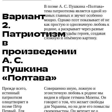
В поэме А. С. Пушкина «Полтава»
тема патриотизма является одной из
Вариант
самых главных и звучит особенно
мощно. Однако поэт показывает её не
2.
как простую и однозначную любовь к
родине, а раскрывает через разные
Патриотизм
поступки и судьбы героев, создавая
сложную и объёмную картину.
в
произведении
А. С.
Пушкина
«Полтава»
Прежде всего,
Совершенно иную, ложную и
истинный
эгоистичную любовь к родине мы
патриотизм
видим в образе гетмана Мазепы. Он
олицетворяет в
говорит о том, что желает свободы
поэме Пётр
для Украины, но на деле его помыслы
Первый. Для
своекорыстны. Он мечтает не о