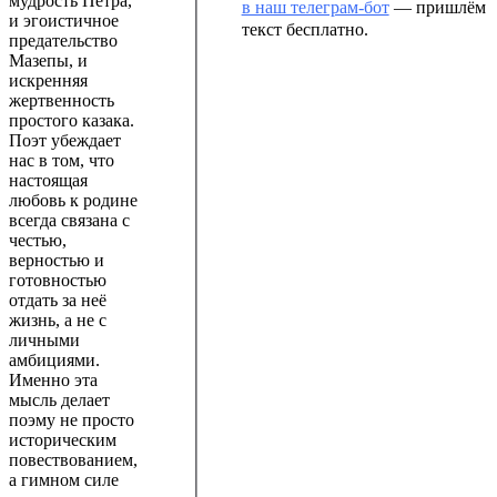
мудрость Петра,
в наш телеграм-бот
— пришлём
и эгоистичное
текст бесплатно.
предательство
Мазепы, и
искренняя
жертвенность
простого казака.
Поэт убеждает
нас в том, что
настоящая
любовь к родине
всегда связана с
честью,
верностью и
готовностью
отдать за неё
жизнь, а не с
личными
амбициями.
Именно эта
мысль делает
поэму не просто
историческим
повествованием,
а гимном силе