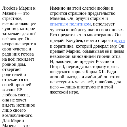
Любовь Марии к
Именно на этой слепой любви и
Мазепе — это
строится страшное предательство
страстное,
Мазепы. Он, будучи старым и
всепоглощающее
опытным политиком
, использует
чувство, которое
чувства юной девушки в своих целях.
затмевает для неё
Его предательство многогранно. Он
всё вокруг. Она
предаёт Кочубея, своего старого
друга
искренне верит в
и соратника, который доверял ему. Он
свои чувства и
предаёт Марию, обманывая её и делая
ради них готова
невольной виновницей гибели отца.
на всё: покидает
И, наконец, он предаёт Россию и
родной дом,
Петра I, переходя на сторону врага,
отвергает
шведского короля Карла XII. Ради
родителей и
личной выгоды и амбиций он готов
отрекается от
переступить через всё, и любовь для
своей прежней
него — лишь инструмент в этой
жизни. Её
жестокой игре.
любовь слепа,
она не хочет
видеть истинное
лицо своего
возлюбленного.
Для Марии
Мазепа — это