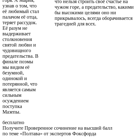
горя. А Мария,
что нельзя строить своё счастье на
узнав о том, что
чужом горе, а предательство, какими
её любимый стал
бы высокими целями оно ни
палачом её отца,
прикрывалось, всегда оборачивается
теряет рассудок.
трагедией для всех.
Её разум не
выдерживает
столкновения
святой любви и
чудовищного
предательства. В
финале поэмы
мы видим её
безумной,
одинокой и
потерянной, что
является самым
сильным
осуждением
поступка
Мазепы.
бесплатно
Получите Проверенное сочинение на высший балл
по теме
«Полтава»
от экспертов Фоксфорда