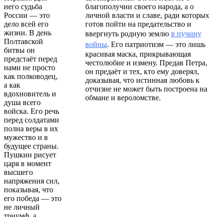
него судьба
благополучии своего народа, а о
России — это
личной власти и славе, ради которых
дело всей его
готов пойти на предательство и
жизни. В день
ввергнуть родную землю
в пучину
Полтавской
войны
. Его патриотизм — это лишь
битвы он
красивая маска, прикрывающая
предстаёт перед
честолюбие и измену. Предав Петра,
нами не просто
он предаёт и тех, кто ему доверял,
как полководец,
доказывая, что истинная любовь к
а как
отчизне не может быть построена на
вдохновитель и
обмане и вероломстве.
душа всего
войска. Его речь
перед солдатами
полна веры в их
мужество и в
будущее страны.
Пушкин рисует
царя в момент
высшего
напряжения сил,
показывая, что
его победа — это
не личный
триумф, а