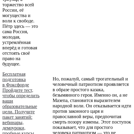
торжество всей
России, её
могущества и
воли к свободе.
Пётр здесь — это
сама Россия,
молодая,
устремлённая
вперёд и готовая
отстоять своё
право на
будущее.
Бесплатная
Но, пожалуй, самый трогательный и
подготовка
человечный патриотизм проявляется
в Фоксфорде
в образе простого казака,
Пройдите тест,
безымянного героя. Именно он, а не
чтобы определить
Мазепа, становится выразителем
ваши
народной воли. Он отказывается идти
образовательные
против законного царя и
цели. Получите
православной веры, предпочитая
пакет занятий:
смерть позору измены. Этот поступок
вебинары,
показывает, что для простого
демоуроки,
человека патриотизм — это не
пробные курсы