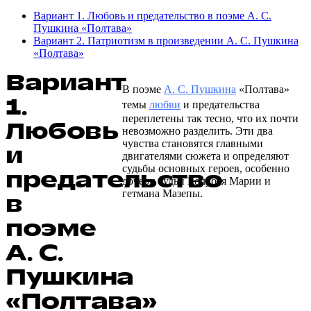
Вариант 1. Любовь и предательство в поэме А. С.
Пушкина «Полтава»
Вариант 2. Патриотизм в произведении А. С. Пушкина
«Полтава»
Вариант
В поэме
А. С. Пушкина
«Полтава»
1.
темы
любви
и предательства
переплетены так тесно, что их почти
Любовь
невозможно разделить. Эти два
чувства становятся главными
и
двигателями сюжета и определяют
судьбы основных героев, особенно
предательство
дочери судьи Кочубея Марии и
гетмана Мазепы.
в
поэме
А. С.
Пушкина
«Полтава»