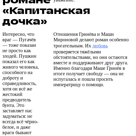
романе
«Капитанская
дочка»
Интересно, что
Отношения Гринёва и Маши
враг — Пугачёв
Мироновой делают роман особенно
— тоже показан
трогательным. Их
любовь
не просто как
проверяется тяжёлыми
злодей. Пушкин
обстоятельствами, но они остаются
показал его как
вместе и поддерживают друг друга.
живого человека,
Именно благодаря Маше Гринёв в
способного на
итоге получает свободу — она не
доброту и
испугалась и пошла просить
справедливость,
императрицу о помощи.
хотя он всё же
жестокий
предводитель
бунта. Это
заставляет нас
задуматься: не
всегда всё чёрно-
белое, и даже
враги бывают