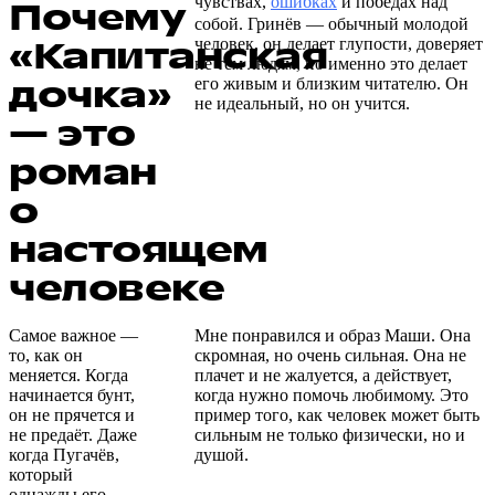
чувствах,
ошибках
и победах над
Почему
собой. Гринёв — обычный молодой
«Капитанская
человек, он делает глупости, доверяет
не тем людям, но именно это делает
дочка»
его живым и близким читателю. Он
не идеальный, но он учится.
— это
роман
о
настоящем
человеке
Самое важное —
Мне понравился и образ Маши. Она
то, как он
скромная, но очень сильная. Она не
меняется. Когда
плачет и не жалуется, а действует,
начинается бунт,
когда нужно помочь любимому. Это
он не прячется и
пример того, как человек может быть
не предаёт. Даже
сильным не только физически, но и
когда Пугачёв,
душой.
который
однажды его