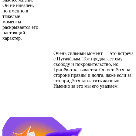
Он не идеален,
но именно в
тяжёлые
моменты
раскрывается его
настоящий
характер.
За лето все
Очень сильный момент — это встреча
знания стёрлись?
с Пугачёвым. Тот предлагает ему
Приглашаем
свободу и покровительство, но
на бесплатные
Гринёв отказывается. Он остаётся на
занятия
стороне правды и долга, даже если за
по перезагрузке
это придётся заплатить жизнью.
к школе!
Именно за это мы его уважаем.
Освежим память,
начнём
подготовку
к ОГЭ/ЕГЭ
и осень без
стресса