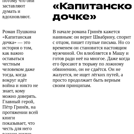
потому что они
«Капитанско
заставляют
думать и
дочке»
вдохновляют.
Роман Пушкина
В начале романа Гринёв кажется
«Капитанская
наивным: он верит Швабрину, спорит
дочка» — это
с отцом, пишет глупые письма. Но со
история о том,
временем он становится настоящим
как важно
мужчиной. Он влюбляется в Машу и
оставаться
готов ради неё на многое. Даже когда
честным
его бросают в тюрьму по ложному
человеком даже
обвинению, он не сдаётся. Он не
тогда, когда
жалуется, не ищет лёгких путей, а
вокруг идёт
просто продолжает быть верным
война и никто не
своим принципам.
знает, кому
можно доверять.
Главный герой,
Пётр Гринёв, на
протяжении всей
книги
показывает, что
честь для него
важнее жизни.