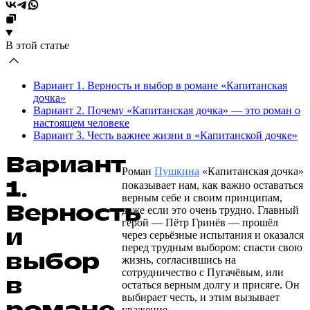
В этой статье
Вариант 1. Верность и выбор в романе «Капитанская
дочка»
Вариант 2. Почему «Капитанская дочка» — это роман о
настоящем человеке
Вариант 3. Честь важнее жизни в «Капитанской дочке»
Вариант
Роман
Пушкина
«Капитанская дочка»
1.
показывает нам, как важно оставаться
верным себе и своим принципам,
Верность
даже если это очень трудно. Главный
герой — Пётр Гринёв — прошёл
и
через серьёзные испытания и оказался
перед трудным выбором: спасти свою
выбор
жизнь, согласившись на
сотрудничество с Пугачёвым, или
в
остаться верным долгу и присяге. Он
выбирает честь, и этим вызывает
уважение.