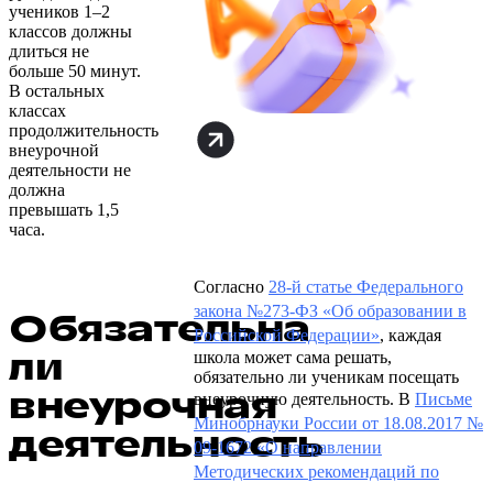
учеников 1–2
классов должны
длиться не
больше 50 минут.
В остальных
классах
продолжительность
внеурочной
деятельности не
должна
превышать 1,5
часа.
Согласно
28-й статье Федерального
закона №273-ФЗ «Об образовании в
Обязательна
Российской Федерации»
, каждая
ли
школа может сама решать,
обязательно ли ученикам посещать
внеурочная
внеурочную деятельность. В
Письме
Минобрнауки России от 18.08.2017 №
деятельность
09-1672 «О направлении
Методических рекомендаций по