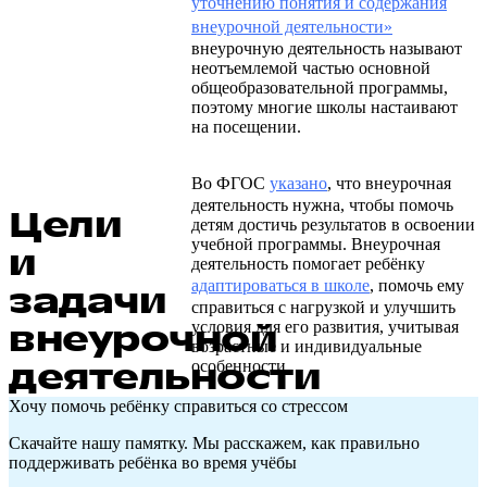
уточнению понятия и содержания
внеурочной деятельности»
внеурочную деятельность называют
неотъемлемой частью основной
общеобразовательной программы,
поэтому многие школы настаивают
на посещении.
Во ФГОС
указано
, что внеурочная
деятельность нужна, чтобы помочь
Цели
детям достичь результатов в освоении
учебной программы. Внеурочная
и
деятельность помогает ребёнку
адаптироваться в школе
, помочь ему
задачи
справиться с нагрузкой и улучшить
внеурочной
условия для его развития, учитывая
возрастные и индивидуальные
деятельности
особенности.
Хочу помочь ребёнку справиться со стрессом
Скачайте нашу памятку. Мы расскажем, как правильно
поддерживать ребёнка во время учёбы