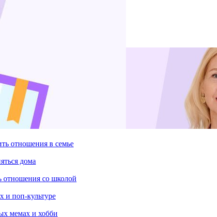
ить отношения в семье
няться дома
ть отношения со школой
х и поп-культуре
ых мемах и хобби