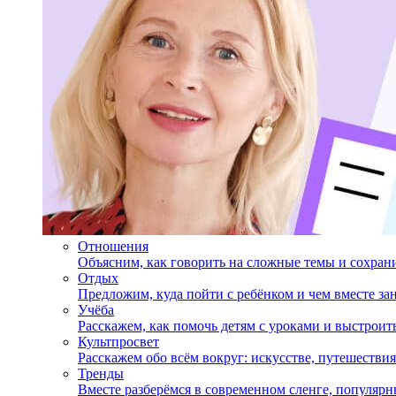
Отношения
Объясним, как говорить на сложные темы и сохран
Отдых
Предложим, куда пойти с ребёнком и чем вместе за
Учёба
Расскажем, как помочь детям с уроками и выстрои
Культпросвет
Расскажем обо всём вокруг: искусстве, путешествия
Тренды
Вместе разберёмся в современном сленге, популярн