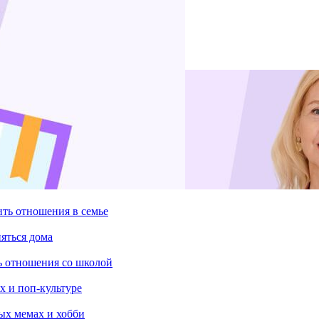
ить отношения в семье
няться дома
ть отношения со школой
х и поп-культуре
ых мемах и хобби