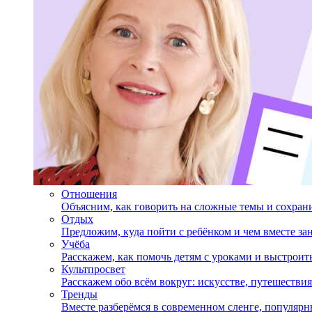
Отношения
Объясним, как говорить на сложные темы и сохран
Отдых
Предложим, куда пойти с ребёнком и чем вместе за
Учёба
Расскажем, как помочь детям с уроками и выстрои
Культпросвет
Расскажем обо всём вокруг: искусстве, путешествия
Тренды
Вместе разберёмся в современном сленге, популярн