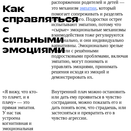
распоряжении родителей и детей —
Как
это механизм
эмпатии
, который
помогает сопереживать и разделять
справляться
эмоции другого. Подростки острее
испытывают эмпатию, потому что
с
«сырые» эмоциональные механизмы
взаимодействия тоже регулируются
сильными
гормонально, и они индивидуально
вариативны. Эмоционально зрелые
эмоциями
родители с решёнными
подростковыми проблемами, включая
эмпатию, могут понимать и
управлять эмоциями, принимать
решения исходя из эмоций и
демонстрировать их.
«Я вижу, что кто-
Внутренний плач можно остановить
то плачет, и я
или дать ему проявиться в чувство
плачу» — это
сострадания, можно показать его и
прямая эмпатия.
дать понять всем, что страдаешь, или
У нас так
застесняться и превратить его в
устроена
чувство агрессии.
когнитивная и
эмоциональная