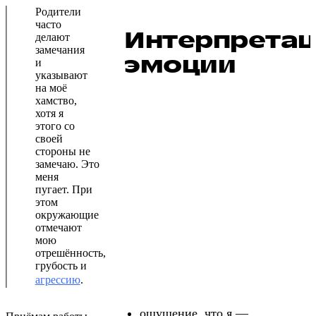
Родители
часто
Интерпретац
делают
замечания
эмоции
и
указывают
на моё
хамство,
хотя я
этого со
своей
стороны не
замечаю. Это
меня
пугает. При
этом
окружающие
отмечают
мою
отрешённость,
грубость и
агрессию
.
ощущение, что я —