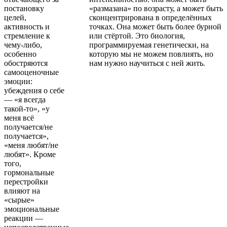
постановку
«размазана» по возрасту, а может быть
целей,
сконцентрирована в определённых
активность и
точках. Она может быть более бурной
стремление к
или стёртой. Это биология,
чему-либо,
программируемая генетически, на
особенно
которую мы не можем повлиять, но
обостряются
нам нужно научиться с ней жить.
самооценочные
эмоции:
убеждения о себе
— «я всегда
такой-то», «у
меня всё
получается/не
получается»,
«меня любят/не
любят». Кроме
того,
гормональные
перестройки
влияют на
«сырые»
эмоциональные
реакции —