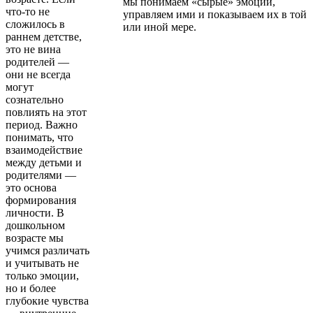
мы понимаем «сырые» эмоции,
что-то не
управляем ими и показываем их в той
сложилось в
или иной мере.
раннем детстве,
это не вина
родителей —
они не всегда
могут
сознательно
повлиять на этот
период. Важно
понимать, что
взаимодействие
между детьми и
родителями —
это основа
формирования
личности. В
дошкольном
возрасте мы
учимся различать
и учитывать не
только эмоции,
но и более
глубокие чувства