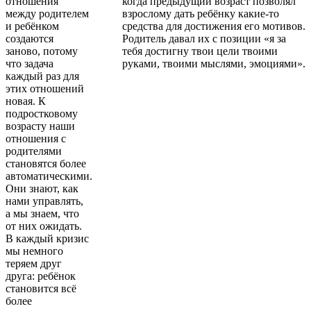
отношения
когда предыдущий возраст позволял
между родителем
взрослому дать ребёнку какие-то
и ребёнком
средства для достижения его мотивов.
создаются
Родитель давал их с позиции «я за
заново, потому
тебя достигну твои цели твоими
что задача
руками, твоими мыслями, эмоциями».
каждый раз для
этих отношений
новая. К
подростковому
возрасту наши
отношения с
родителями
становятся более
автоматическими.
Они знают, как
нами управлять,
а мы знаем, что
от них ожидать.
В каждый кризис
мы немного
теряем друг
друга: ребёнок
становится всё
более