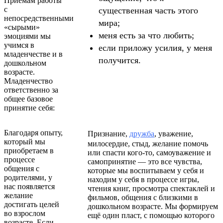
Приёмам работы
с
существенная часть этого
непосредственными
мира;
«сырыми»
меня есть за что любить;
эмоциями мы
учимся в
если приложу усилия, у меня
младенчестве и в
получится.
дошкольном
возрасте.
Младенчество
ответственно за
общее базовое
принятие себя:
Благодаря опыту,
Признание,
дружба
, уважение,
который мы
милосердие, стыд, желание помочь
приобретаем в
или спасти кого-то, самоуважение и
процессе
самопринятие — это все чувства,
общения с
которые мы воспитываем у себя и
родителями, у
находим у себя в процессе игры,
нас появляется
чтения книг, просмотра спектаклей и
желание
фильмов, общения с близкими в
достигать целей
дошкольном возрасте. Мы формируем
во взрослом
ещё один пласт, с помощью которого
возрасте. Если