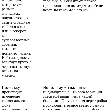
все эмоции,
тебе лично. Если что-то плохое
которые уже
происходит, это потому что тебе не
раньше
везёт, ты какой-то не такой.
случались,
ощущаются как
самые страшные
события в жизни
или, наоборот,
как
суперрадостные
события,
которые
поменяют жизнь.
Всё наладилось,
всё будет круто, а
через пять минут
всё снова
ужасно.
Поскольку
Но то, чему мы научились, —
происходит
индивидуально. Широта вариаций
изменение
здесь ещё выше, чем в нашей
гормонального
биологии. Гормональная перестройка
фона,
происходит в разное время с разной
отвечающего за
интенсивностью: она может быть