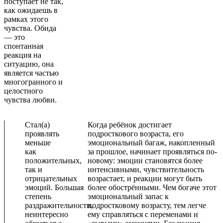
поступает не так,
как ожидаешь в
рамках этого
чувства. Обида
— это
спонтанная
реакция на
ситуацию, она
является частью
многогранного и
целостного
чувства любви.
Стал(а)
Когда ребёнок достигает
проявлять
подросткового возраста, его
меньше
эмоциональный багаж, накопленный
как
за прошлое, начинает проявляться по-
положительных,
новому: эмоции становятся более
так и
интенсивными, чувствительность
отрицательных
возрастает, и реакции могут быть
эмоций. Большая
более обострёнными. Чем богаче этот
степень
эмоциональный запас к
раздражительности,
подростковому возрасту, тем легче
неинтересно
ему справляться с переменами и