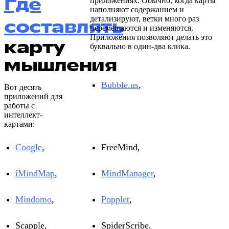
Где
приложениях. Обычно, когда карты
наполняют содержанием и
детализируют, ветки много раз
составлять
перемещаются и изменяются.
Приложения позволяют делать это
карту
буквально в один-два клика.
мышления
Bubble.us
,
Вот десять
приложений для
работы с
интеллект-
картами:
Coogle
,
FreeMind,
iMindMap
,
MindManager
,
Mindomo
,
Popplet
,
Scapple,
SpiderScribe,