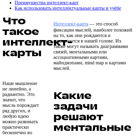
Преимущества интеллект-карт
Как использовать интеллектуальные карты в учёбе
Что
Интеллект-карта
— это способ
такое
фиксации мыслей, наиболее похожий
на то, как они рождаются и
интеллект-
развиваются в нашей голове. Их
также могут называть диаграммами
карты
связей, ментальными или
ассоциативными картами,
майндмэпами, mind map и картами
мыслей.
Наше мышление
не линейно, а
Какие
радиантно. Это
значит, что
задачи
мысль порождает
ряд других, и
решают
любую идею
можно развивать
ментальные
практически
бесконечно во