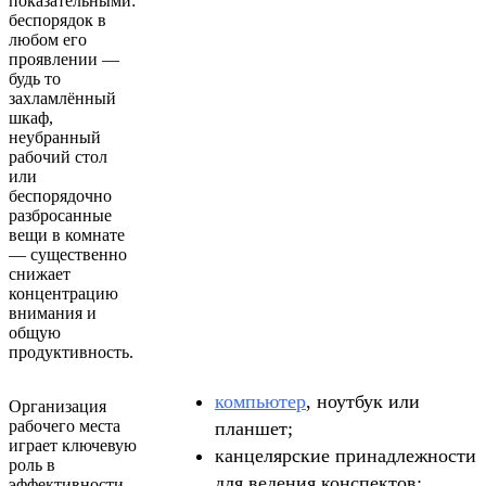
показательными:
беспорядок в
любом его
проявлении —
будь то
захламлённый
шкаф,
неубранный
рабочий стол
или
беспорядочно
разбросанные
вещи в комнате
— существенно
снижает
концентрацию
внимания и
общую
продуктивность.
компьютер
, ноутбук или
Организация
рабочего места
планшет;
играет ключевую
канцелярские принадлежности
роль в
для ведения конспектов;
эффективности