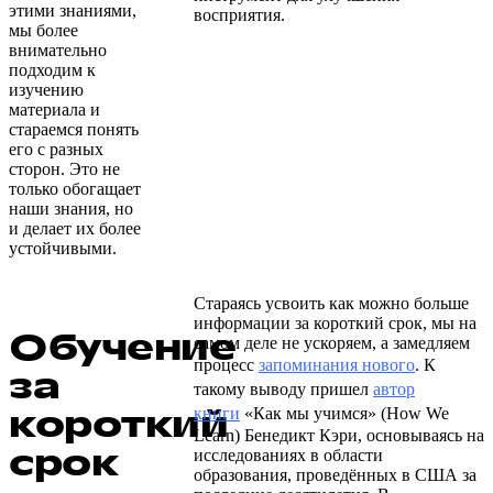
этими знаниями,
восприятия.
мы более
внимательно
подходим к
изучению
материала и
стараемся понять
его с разных
сторон. Это не
только обогащает
наши знания, но
и делает их более
устойчивыми.
Стараясь усвоить как можно больше
информации за короткий срок, мы на
Обучение
самом деле не ускоряем, а замедляем
процесс
запоминания нового
. К
за
такому выводу пришел
автор
короткий
книги
«Как мы учимся» (How We
Learn) Бенедикт Кэри, основываясь на
срок
исследованиях в области
образования, проведённых в США за