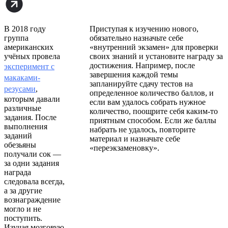
В 2018 году
Приступая к изучению нового,
группа
обязательно назначьте себе
американских
«внутренний экзамен» для проверки
учёных провела
своих знаний и установите награду за
достижения. Например, после
эксперимент с
завершения каждой темы
макаками-
запланируйте сдачу тестов на
резусами
,
определенное количество баллов, и
которым давали
если вам удалось собрать нужное
различные
количество, поощрите себя каким-то
задания. После
приятным способом. Если же баллы
выполнения
набрать не удалось, повторите
заданий
материал и назначьте себе
обезьяны
«переэкзаменовку».
получали сок —
за одни задания
награда
следовала всегда,
а за другие
вознаграждение
могло и не
поступить.
Изучая мозговую