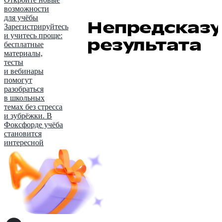
возможности
для учёбы
Непредсказу
Зарегистрируйтесь
и учитесь проще:
результата
бесплатные
материалы,
тесты
и вебинары
помогут
разобраться
в школьных
темах без стресса
и зубрёжки. В
Фоксфорде учёба
становится
интересной