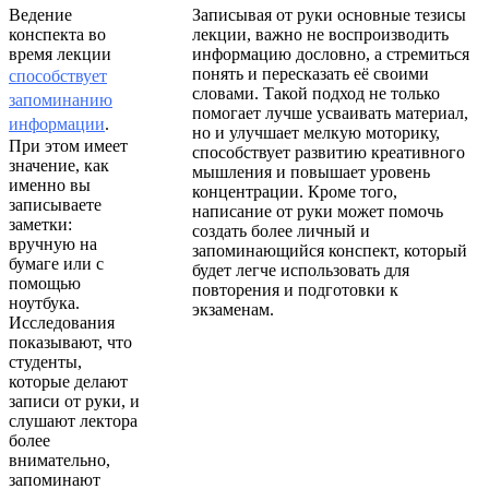
Ведение
Записывая от руки основные тезисы
конспекта во
лекции, важно не воспроизводить
время лекции
информацию дословно, а стремиться
понять и пересказать её своими
способствует
словами. Такой подход не только
запоминанию
помогает лучше усваивать материал,
информации
.
но и улучшает мелкую моторику,
При этом имеет
способствует развитию креативного
значение, как
мышления и повышает уровень
именно вы
концентрации. Кроме того,
записываете
написание от руки может помочь
заметки:
создать более личный и
вручную на
запоминающийся конспект, который
бумаге или с
будет легче использовать для
помощью
повторения и подготовки к
ноутбука.
экзаменам.
Исследования
показывают, что
студенты,
которые делают
записи от руки, и
слушают лектора
более
внимательно,
запоминают