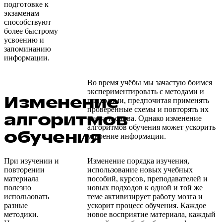
подготовке к
экзаменам
способствуют
более быстрому
усвоению и
запоминанию
информации.
Во время учёбы мы зачастую боимся
экспериментировать с методами и
Изменение
подходами, предпочитая применять
проверенные схемы и повторять их
алгоритмов
снова и снова. Однако изменение
алгоритмов обучения может ускорить
обучения
усвоение информации.
При изучении и
Изменение порядка изучения,
повторении
использование новых учебных
материала
пособий, курсов, преподавателей и
полезно
новых подходов к одной и той же
использовать
теме активизирует работу мозга и
разные
ускорит процесс обучения. Каждое
методики.
новое восприятие материала, каждый