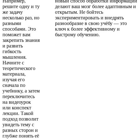
Например,
новый способ обработки информации
решите одну и ту
делают ваш мозг более адаптивным и
же задачу
открытым. Не бойтесь
несколько раз, но
экспериментировать и внедрять
разными
разнообразие в свою учёбу — это
способами. Это
ключ к более эффективному и
поможет вам
быстрому обучению.
закрепить знания
и развить
гибкость
мышления.
Начните с
теоретического
материала,
изучая его
сначала по
учебнику, а затем
переключитесь
на видеоурок
или конспект
лекции. Такой
подход позволит
увидеть тему с
разных сторон и
глубже понять её