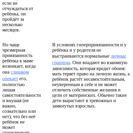
если не
отчуждаться от
ребёнка, он
пройдёт за
несколько
месяцев.
Но чаще
В условиях гиперпривязанности и у
чрезмерная
ребёнка и у родителя не
привязанность
выстраиваются нормальные
личные
ребёнка к маме
границы
. Они впадают во взаимную
возникает, когда
зависимость, которая вредит обоим:
она
слишком
мать теряет право на личную жизнь, а
опекает
его,
ребёнок растёт несамостоятельным,
полностью
неуверенным в себе и не может
лишая
отличить собственные желания и
самостоятельности
цели от материнских. Обычно такие
и внушая (не
дети вырастают в тревожных и
важно,
замкнутых взрослых.
сознательно или
нет), что без неё
ребёнок не
может
существовать.