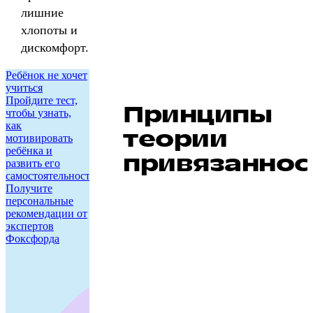
лишние
хлопоты и
дискомфорт.
Ребёнок не хочет
учиться
Пройдите тест,
Принципы
чтобы узнать,
как
теории
мотивировать
ребёнка и
привязаннос
развить его
самостоятельность.
Получите
персональные
рекомендации от
экспертов
Фоксфорда