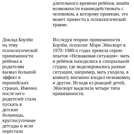
длительного времени ребёнок лишён
возможности взаимодействовать с
человеком, к которому привязан, это
может привести к психологической
травме.
Доклад Боулби
Исследуя теорию привязанности
на тему
Боулби, психолог Мэри Эйнсворт в
психологической
1970–1980-х годах провела серию
привязанности
опытов «Незнакомая ситуация»: мать
ребёнка к
и ребёнок находились в специальной
родителям
студии, где моделировались разные
вызвал большой
ситуации, например, мать уходила, в
эффект в
комнату внезапно входил незнакомец
европейских
и другие. Исходя из реакций детей,
странах. Именно
Эйнсворт выделила четыре типа
после него
привязанности.
родителей стали
пускать в
детские
больницы,
круглосуточные
детсады и ясли
перестали