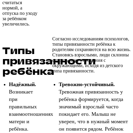
считаться
нормой, а
отпуска по уходу
за ребёнком
увеличились.
Согласно исследованиям психологов,
типы привязанности ребёнка к
Типы
родителям сохраняются на всю жизнь.
Становясь взрослыми, люди склонны
привязанности
строить свои отношения с
окружающими, исходя из детского
ребёнка
типа привязанности.
Надёжный.
Тревожно-устойчивый.
Возникает
Тревожная привязанность у
при
ребёнка формируется, когда
правильных
значимый взрослый часто
взаимоотношениях
покидает его. Малыш не
матери и
уверен, что в нужный момент
ребёнка.
он появится рядом. Ребёнок