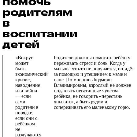
помочь
родителям
в
воспитании
детей
«Вокруг
Родители должны помогать ребёнку
может
переживать стресс и боль. Когда у
быть
малыша что-то не получается, он идёт
экономический
за помощью и утешением к маме и
кризис,
папе. По мнению Людмилы
наводнение
Владимировны, взрослый не должен
или война
подавлять негативные чувства
— если
ребёнка, не говорить «перестань
сами
хныкать», а быть рядом и
родители в
сопереживать его маленькому горю.
порядке,
если они с
ребёнком
не
разлучаются