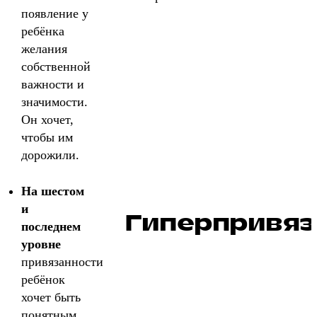
появление у
ребёнка
желания
собственной
важности и
значимости.
Он хочет,
чтобы им
дорожили.
На шестом
и
Гиперпривяз
последнем
уровне
привязанности
ребёнок
хочет быть
понятным,