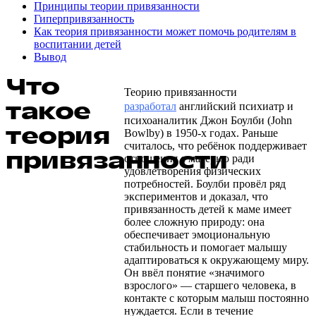
Принципы теории привязанности
Гиперпривязанность
Как теория привязанности может помочь родителям в
воспитании детей
Вывод
Что
Теорию привязанности
такое
разработал
английский психиатр и
психоаналитик Джон Боулби (John
теория
Bowlby) в 1950-х годах. Раньше
считалось, что ребёнок поддерживает
привязанности
отношения с матерью ради
удовлетворения физических
потребностей. Боулби провёл ряд
экспериментов и доказал, что
привязанность детей к маме имеет
более сложную природу: она
обеспечивает эмоциональную
стабильность и помогает малышу
адаптироваться к окружающему миру.
Он ввёл понятие «значимого
взрослого» — старшего человека, в
контакте с которым малыш постоянно
нуждается. Если в течение