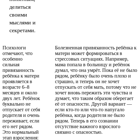
делиться
своими
мыслями и
секретами.
Психологи
Болезненная привязанность ребёнка к
отмечают, что
матери может формироваться в
особенно
стрессовых ситуациях. Например,
сильная
мама попала в больницу и ребёнок
привязанность
думал, что она умрёт. Пока её не было
ребёнка к матери
рядом, ребёнку было очень плохо и
проявляется в
страшно, и теперь он не хочет
возрасте 6–8
отпускать от себя мать, потому что не
месяцев и около
хочет вновь пережить эти чувства и
двух лет. Ребёнок
думает, что таким образом оберегает
буквально не
её от опасности. Другой вариант —
отпускает от себя
если кто-то или что-то напугало
родителя и очень
ребёнка, когда родителя не было
переживает, если
рядом. Теперь в его сознании
его нет рядом.
отсутствие важного взрослого
Это нормальный
связано с опасностью.
этап взросления: