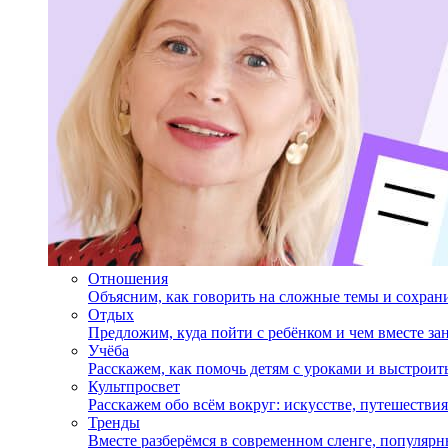
Отношения
Объясним, как говорить на сложные темы и сохран
Отдых
Предложим, куда пойти с ребёнком и чем вместе за
Учёба
Расскажем, как помочь детям с уроками и выстрои
Культпросвет
Расскажем обо всём вокруг: искусстве, путешествия
Тренды
Вместе разберёмся в современном сленге, популярн