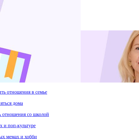
ить отношения в семье
няться дома
ть отношения со школой
х и поп-культуре
ых мемах и хобби