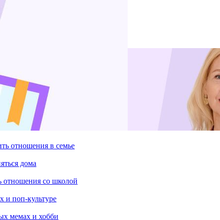
ить отношения в семье
няться дома
ть отношения со школой
х и поп-культуре
ых мемах и хобби