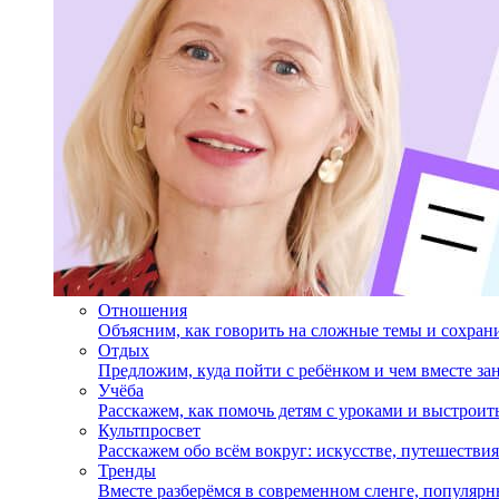
Отношения
Объясним, как говорить на сложные темы и сохран
Отдых
Предложим, куда пойти с ребёнком и чем вместе за
Учёба
Расскажем, как помочь детям с уроками и выстрои
Культпросвет
Расскажем обо всём вокруг: искусстве, путешествия
Тренды
Вместе разберёмся в современном сленге, популярн