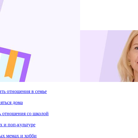
ить отношения в семье
няться дома
ть отношения со школой
х и поп-культуре
ых мемах и хобби