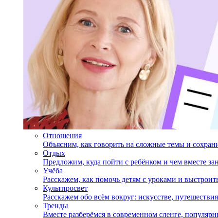
Отношения
Объясним, как говорить на сложные темы и сохран
Отдых
Предложим, куда пойти с ребёнком и чем вместе за
Учёба
Расскажем, как помочь детям с уроками и выстрои
Культпросвет
Расскажем обо всём вокруг: искусстве, путешествия
Тренды
Вместе разберёмся в современном сленге, популярн