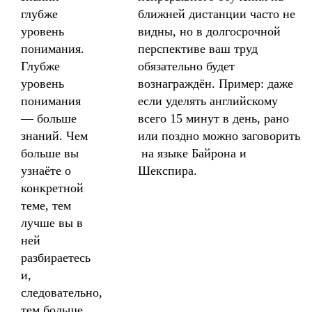
глубже
ближней дистанции часто не
уровень
видны, но в долгосрочной
понимания.
перспективе ваш труд
Глубже
обязательно будет
уровень
вознаграждён. Пример: даже
понимания
если уделять английскому
— больше
всего 15 минут в день, рано
знаний. Чем
или поздно можно заговорить
больше вы
на языке Байрона и
узнаёте о
Шекспира.
конкретной
теме, тем
лучше вы в
ней
разбираетесь
и,
следовательно,
тем больше