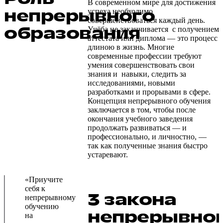
В современном мире для достижения
непрерывного
успеха необходимо
совершенствоваться каждый день.
образования
Учёба не заканчивается с получением
аттестата или диплома — это процесс
длиною в жизнь. Многие
современные профессии требуют
умения совершенствовать свои
знания и навыки, следить за
исследованиями, новыми
разработками и прорывами в сфере.
Концепция непрерывного обучения
заключается в том, чтобы после
окончания учебного заведения
продолжать развиваться — и
профессионально, и личностно, —
так как полученные знания быстро
устаревают.
«Приучите
себя к
3 закона
непрерывному
обучению
непрерывно
на