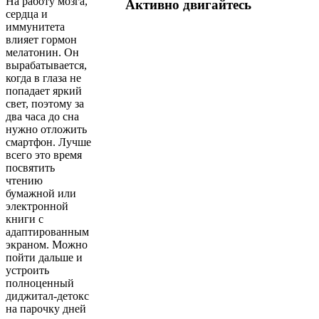
На работу мозга,
Активно двигайтесь
сердца и
иммунитета
влияет гормон
мелатонин. Он
вырабатывается,
когда в глаза не
попадает яркий
свет, поэтому за
два часа до сна
нужно отложить
смартфон. Лучше
всего это время
посвятить
чтению
бумажной или
электронной
книги с
адаптированным
экраном. Можно
пойти дальше и
устроить
полноценный
диджитал-детокс
на парочку дней