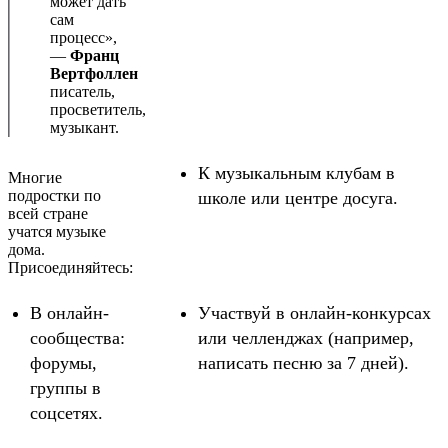
может дать
сам
процесс»,
—
Франц
Вертфоллен
писатель,
просветитель,
музыкант.
К музыкальным клубам в
Многие
подростки по
школе или центре досуга.
всей стране
учатся музыке
дома.
Присоединяйтесь:
В онлайн-
Участвуй в онлайн-конкурсах
сообщества:
или челленджах (например,
форумы,
написать песню за 7 дней).
группы в
соцсетях.