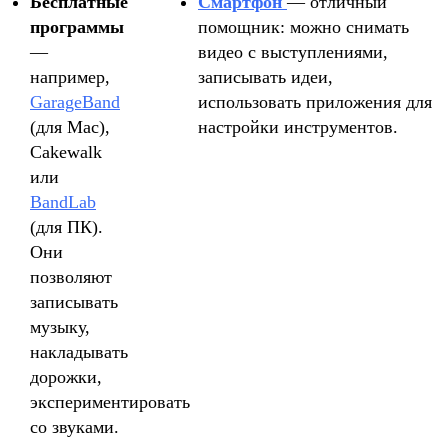
Бесплатные
Смартфон
— отличный
программы
помощник: можно снимать
—
видео с выступлениями,
например,
записывать идеи,
GarageBand
использовать приложения для
(для Mac),
настройки инструментов.
Cakewalk
или
BandLab
(для ПК).
Они
позволяют
записывать
музыку,
накладывать
дорожки,
экспериментировать
со звуками.