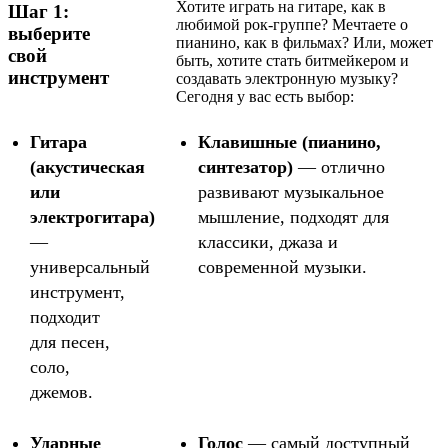
Хотите играть на гитаре, как в
Шаг 1:
любимой рок-группе? Мечтаете о
выберите
пианино, как в фильмах? Или, может
свой
быть, хотите стать битмейкером и
инструмент
создавать электронную музыку?
Сегодня у вас есть выбор:
Гитара
Клавишные (пианино,
(акустическая
синтезатор)
— отлично
или
развивают музыкальное
электрогитара)
мышление, подходят для
—
классики, джаза и
универсальный
современной музыки.
инструмент,
подходит
для песен,
соло,
джемов.
Ударные
Голос
— самый доступный