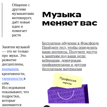
Общение с
другими
Музыка
музыкантами
мотивирует,
меняет вас
даёт новые
идеи и
помогает
расти
Бесплатное обучение в Фоксфорде
Занятия музыкой
Пройдите тест, чтобы определить
— это не только
ваши интересы. Получите доступ
про звуки. Это
к занятиям под ваши цели:
развитие
вебинарам, демоурокам,
дисциплины,
профориентации и другим
внимания
,
бесплатным материалам
креативности,
уверенности
в
себе.
Исследования
показывают, что
подростки,
которые
занимаются