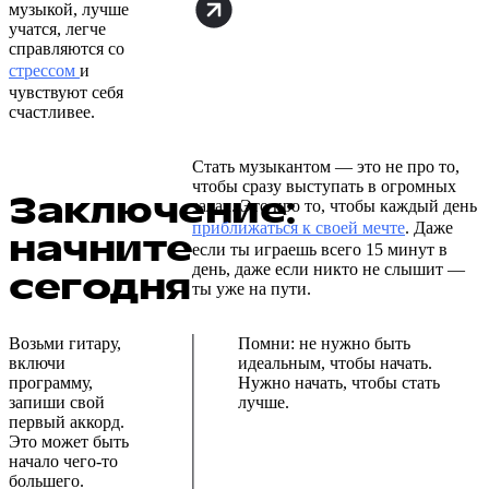
музыкой, лучше
учатся, легче
справляются со
стрессом
и
чувствуют себя
счастливее.
Стать музыкантом — это не про то,
чтобы сразу выступать в огромных
Заключение:
залах. Это про то, чтобы каждый день
приближаться к своей мечте
. Даже
начните
если ты играешь всего 15 минут в
день, даже если никто не слышит —
сегодня
ты уже на пути.
Возьми гитару,
Помни: не нужно быть
включи
идеальным, чтобы начать.
программу,
Нужно начать, чтобы стать
запиши свой
лучше.
первый аккорд.
Это может быть
начало чего-то
большего.