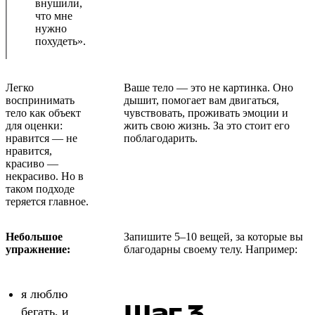
внушили,
что мне
нужно
похудеть».
Легко
Ваше тело — это не картинка. Оно
воспринимать
дышит, помогает вам двигаться,
тело как объект
чувствовать, проживать эмоции и
для оценки:
жить свою жизнь. За это стоит его
нравится — не
поблагодарить.
нравится,
красиво —
некрасиво. Но в
таком подходе
теряется главное.
Небольшое
Запишите 5–10 вещей, за которые вы
упражнение:
благодарны своему телу. Например:
я люблю
Шаг 3.
бегать, и