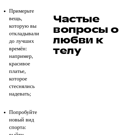
Примерьте
Частые
вещь,
которую вы
вопросы о
откладывали
любви к
до лучших
телу
времён:
например,
красивое
платье,
которое
стеснялись
надевать;
Попробуйте
новый вид
спорта:
выйти