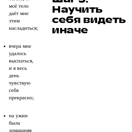
моё тело
Научить
даёт мне
себя видеть
этим
иначе
насладиться;
вчера мне
удалось
выспаться,
и я весь
день
чувствую
себя
прекрасно;
на ужин
была
домашняя